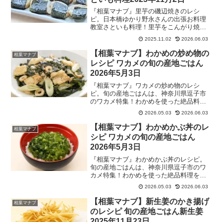
『相葉マナブ』里芋の磯辺焼きのレシ
ピ。日本橋ゆかり野永さんの出張お料理
教室さといも料理！里芋をこんがり焼い
て、麺つゆで味付けし、海苔で巻いてい
2025.11.02
2026.06.03
ただきます。埼玉県狭山市の里芋で作
る、和食料理人直伝里芋レシピ。2025年
【相葉マナブ】わかめの炒め物の
相葉マナブ
11月2日放送
レシピ ワカメの旬の産地ごはん
2026年5月3日
『相葉マナブ』ワカメの炒め物のレシ
ピ。旬の産地ごはんは、神奈川県逗子市
のワカメ特集！わかめを使った絶品料理
を地元の方から学ぶ。Travis Japanの七
2026.05.03
2026.06.03
五三掛と一緒に、わかめの養殖場でわか
めを収穫して、港に戻って“わかめ”と“め
【相葉マナブ】わかめかぶ丼のレ
相葉マナブ
かぶ”に分ける作業や、茹でたり、干す作
シピ ワカメの旬の産地ごはん
業もお手伝い。2026年5月3日
2026年5月3日
『相葉マナブ』わかめかぶ丼のレシピ。
旬の産地ごはんは、神奈川県逗子市のワ
カメ特集！わかめを使った絶品料理を地
元の方から学ぶ。Travis Japanの七五三
2026.05.03
2026.06.03
掛と一緒に、わかめの養殖場でわかめを
収穫して、港に戻って“わかめ”と“めか
【相葉マナブ】新生姜のかき揚げ
相葉マナブ
ぶ”に分ける作業や、茹でたり、干す作業
のレシピ 旬の産地ごはん新生姜
もお手伝い。2026年5月3日
2025年11月23日