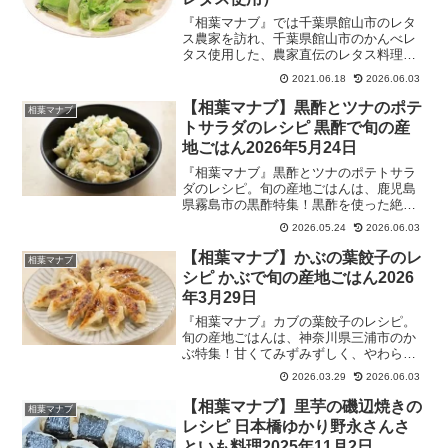
『相葉マナブ』では千葉県館山市のレタ
ス農家を訪れ、千葉県館山市のかんべレ
タス使用した、農家直伝のレタス料理が
紹介されました。かんべレタスは、肉厚
2021.06.18
2026.06.03
で水分量が多くシャキッとした触感が特
徴のレタスです。そんなかんべレタスを
【相葉マナブ】黒酢とツナのポテ
相葉マナブ
まるごと1個使った、レタス丸ごと蒸しの
トサラダのレシピ 黒酢で旬の産
レシピを紹介します。
地ごはん2026年5月24日
『相葉マナブ』黒酢とツナのポテトサラ
ダのレシピ。旬の産地ごはんは、鹿児島
県霧島市の黒酢特集！黒酢を使った絶品
料理を地元の方から学ぶ。壺造りという
2026.05.24
2026.06.03
伝統製法で、⽶麹、蒸し⽶、地下⽔を入
れた壺で時間をかけ自然発酵し、熟成さ
【相葉マナブ】かぶの葉餃子のレ
相葉マナブ
せていく“黒酢”の仕込みを学びました。
シピ かぶで旬の産地ごはん2026
2026年5月24日
年3月29日
『相葉マナブ』カブの葉餃子のレシピ。
旬の産地ごはんは、神奈川県三浦市のか
ぶ特集！甘くてみずみずしく、やわらか
いのが特徴の三浦かぶを使った絶品料理
2026.03.29
2026.06.03
を地元の方から学ぶ。2026年3月22日
【相葉マナブ】里芋の磯辺焼きの
相葉マナブ
レシピ 日本橋ゆかり野永さんさ
といも料理2025年11月2日