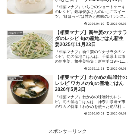
『相葉マナブ』いちごのショートケーキ
のレシピ。鎧塚俊彦さんのいちごスイー
ツ。“紅ほっぺ”は甘みと酸味のバランスが
良く、“ベリーポップすず”は香りも甘みも
2026.04.19
2026.06.03
強く、“よつぼし”は甘み・酸味・風味・旨
味の4拍子が揃っており、濃厚な味わいな
【相葉マナブ】新生姜のツナサラ
相葉マナブ
のが特徴です！2026年4月19日
ダのレシピ 旬の産地ごはん新生
姜2025年11月23日
『相葉マナブ』新生姜のツナサラダのレ
シピ。旬の産地ごはんは、千葉県山武市
の新生姜、根生姜特集！新生姜は9〜11月
に収穫され、根生姜は土の中で熟成させ
2025.11.23
2026.06.03
新生姜と比べて辛みが強いのが特徴。
2025年11月23日
【相葉マナブ】わかめの味噌汁の
相葉マナブ
レシピ ワカメの旬の産地ごはん
2026年5月3日
『相葉マナブ』わかめの味噌汁のレシ
ピ。旬の産地ごはんは、神奈川県逗子市
のワカメ特集！わかめを使った絶品料理
を地元の方から学ぶ。Travis Japanの七
2026.05.03
2026.06.03
五三掛と一緒に、わかめの養殖場でわか
めを収穫して、港に戻って“わかめ”と“め
かぶ”に分ける作業や、茹でたり、干す作
業もお手伝い。2026年5月3日
スポンサーリンク