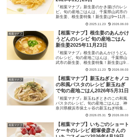
『相葉マナブ』新生姜のかき揚げのレシ
ピ。旬の産地ごはんは、千葉県山武市の
新生姜、根生姜特集！新生姜は9〜11月に
収穫され、根生姜は土の中で熟成させ新
2025.11.23
2026.06.03
生姜と比べて辛みが強いのが特徴。2025
年11月23日
【相葉マナブ】根生姜のあんかけ
相葉マナブ
うどんのレシピ 旬の産地ごはん
新生姜2025年11月23日
『相葉マナブ』根生姜のあんかけうどん
のレシピ。旬の産地ごはんは、千葉県山
武市の新生姜、根生姜特集！新生姜は9〜
11月に収穫され、根生姜は土の中で熟成
2025.11.23
2026.06.03
させ新生姜と比べて辛みが強いのが特
徴。2025年11月23日
【相葉マナブ】新玉ねぎとキノコ
相葉マナブ
の和風パスタのレシピ 新玉ねぎ
で旬の産地ごはん2026年5月31日
『相葉マナブ』新玉ねぎときのこの和風
パスタのレシピ。旬の産地ごはんは、神
奈川県横浜市保土ヶ谷の新玉ねぎ特集！
辛さが少なく甘みが強いのが特徴の“スイ
2026.05.31
2026.06.03
ートスター”という品種の新玉ねぎを使っ
た絶品料理を地元の方から学ぶ。2026年5
【相葉マナブ】いちごのショート
相葉マナブ
月31日
ケーキのレシピ 鎧塚俊彦さんの
いちごスイーツ2026年4月19日