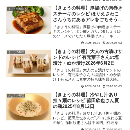
ペと相性抜群！タサン志麻の小さな台所
青森のりんごに会いに行く！2025年11月
【きょうの料理】厚揚げの肉巻き
きょうの料理
5日放送。
ステーキのレシピ ほりえさわこ
さんうちにあるアレをごちそうに
2025年10月7日
『きょうの料理』厚揚げの肉巻きステー
キのレシピ。ポン酢とガリバタしょうゆ
のソースでいただく厚揚げステーキ！ほ
りえさわこさんのいつもうちにあるアレ
2025.10.07
2026.06.03
をごちそうに。ほりえさわこさんは祖
母、母と3代で料理研究家です。2025年
【きょうの料理】大人の古漬けサ
きょうの料理
10月7日
ンドのレシピ 有元葉子さんの塩
漬け・ぬか漬け2026年6月2日
『きょうの料理』大人の古漬けサンドの
レシピ。有元葉子さんの塩漬け・ぬか漬
け！有元さんは素材の持ち味を最大限に
生かしたシンプルで美味しいレシピが人
2026.06.02
2026.06.03
気の料理研究家です。2026年6月2日
【きょうの料理】冷やし汁あり
きょうの料理
担々麺のレシピ 菰田欣也さん夏
の麺2025年8月12日
『きょうの料理』冷やし汁あり担々麺の
レシピ。菰田欣也さんの”プロに教わる夏
の麺”。菰田欣也さんは中国四川料理を提
供する完全御予約制のレストラン「4000
2025.08.12
2026.06.03