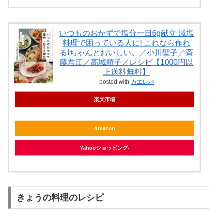
いつものおかずで塩分一日6g献立 減塩
料理で困っている人に! これなら作れ
る!ちゃんとおいしい。／小川聖子／斉
藤君江／高城順子／レシピ【1000円以
上送料無料】
posted with
カエレバ
楽天市場
Amazon
Yahooショッピング
きょうの料理のレシピ