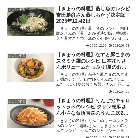
【きょうの料理】蒸し魚のレシピ
きょうの料理
吉田勝彦さん蒸しおかず決定版
2025年12月2日
『きょうの料理』蒸し魚のレシピ。吉田
勝彦さんの「蒸しおかず決定版」香味野
菜と蒸すことで、魚のくせをやわらげ、
香りよく仕上がるむし魚です。フライパ
2025.12.02
2026.06.03
ン蒸しの基本と、フライパンや皿の選び
方などを伝授！2025年12月2日
【きょうの料理】なすと豚こまの
きょうの料理
スタミナ麺のレシピ 山本ゆりさ
んボリュームたっぷり!夏のおう
ち麺2026年7月29日
『きょうの料理』茄子と豚こまのスタミ
ナ麺のレシピ。山本ゆりさんのボリュー
ムたっぷり!夏のおうち麺。ナスと豚こま
のスタミナ麺は、ごま油とオイスターソ
2026.07.29
ースのたれをからめた濃厚麺と、ポン酢
風味のさっぱりとしたなすと豚肉が相性
【きょうの料理】りんごのキャロ
きょうの料理
抜群！お手軽なのに、味は本格派の麺料
ットラペのレシピ タサン志麻さ
理です。2026年7月29日
ん小さな台所青森のりんご2025
年11月5日
『きょうの料理』りんごのキャロットラ
ペのレシピ。志麻さん（しまさん）のり
んごレシピ。りんごのシャキシャキ食感
と甘さは、塩けを効かせたキャロットラ
2025.11.05
2026.06.03