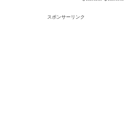
バーグは、椎茸の軸を肉ダネに混ぜると
うま味が加わりジューシーに仕上がる！
2025年11月25日
スポンサーリンク