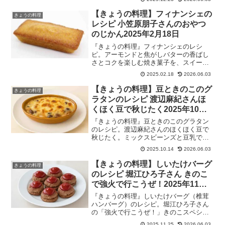
ぴったりの、あったかい米料理のレシピ
を披露！2025年12月23日
【きょうの料理】フィナンシェの
きょうの料理
レシピ 小笠原朋子さんのおやつ
のじかん2025年2月18日
『きょうの料理』フィナンシェのレシ
ピ。アーモンドと焦がしバターの香ばし
さとコクを楽しむ焼き菓子を、スイーツ
店を営む小笠原朋子さんが伝授！お店で
2025.02.18
2026.06.03
一番人気の看板スイーツだそうです！お
やつのじかんの焼き菓子レシピ。
【きょうの料理】豆ときのこのグ
きょうの料理
2025/02/18
ラタンのレシピ 渡辺麻紀さんほ
くほく豆で秋じたく2025年10月
14日
『きょうの料理』豆ときのこのグラタン
のレシピ。渡辺麻紀さんのほくほく豆で
秋じたく。ミックスビーンズと豆乳で作
る、時短グラタン。ヨーロッパの伝統料
2025.10.14
2026.06.03
理や郷土料理を学んだ経験を生かした豆
料理を伝授。2025年10月14日放送。
【きょうの料理】しいたけバーグ
きょうの料理
のレシピ 堀江ひろ子さん きのこ
で強火で行こうぜ！2025年11月
25日
『きょうの料理』しいたけバーグ（椎茸
ハンバーグ）のレシピ。堀江ひろ子さん
の「強火で行こうぜ！」きのこスペシャ
ル。しいたけを丸ごと使った椎茸のハン
2025.11.25
2026.06.03