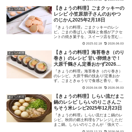
Chinese restaurant」オーナーシェフで
す。2025年8月12日放送。
【きょうの料理】ごまクッキーの
きょうの料理
レシピ 小笠原朋子さんのおやつ
のじかん2025年2月18日
『きょうの料理』ごまクッキーのレシ
ピ。ごまの香ばしい風味と食感がアクセ
ントの焼き菓子を、スイーツ店を営む小
笠原朋子さんが伝授！きび糖でコクを出
2025.02.18
2026.06.03
して、手作りのクッキーを作りました。
おやつのじかんの焼き菓子レシピ。
【きょうの料理】海苔巻き（のり
きょうの料理
2025/02/18
巻き）のレシピ 甘い卵焼きで！
大原千鶴さん定番おかず2026年4
月8日
『きょうの料理』海苔巻き（のり巻き）
のレシピ。大原千鶴の技あり!定番おか
ず。ごまときゅうりで食感と香り、辛子
明太子でうまみをプラスした海苔巻き
2026.04.08
2026.06.03
は、甘い卵焼きとの相性抜群！「だし巻
き卵ｖｓ甘い卵焼き」の作り方のポイン
【きょうの料理】しらい流だまこ
きょうの料理
ト伝授。2026年4月8日
鍋のレシピ しらいのりこさんご
ちそう米レシピ2025年12月23日
『きょうの料理』しらい流だまこ鍋のレ
シピ。秋田の郷土料理をアレンジしただ
まこ鍋。しらいのりこさんが「強火で行
こうぜ!」シリーズで、年末のごちそうに
2025.12.23
2026.06.03