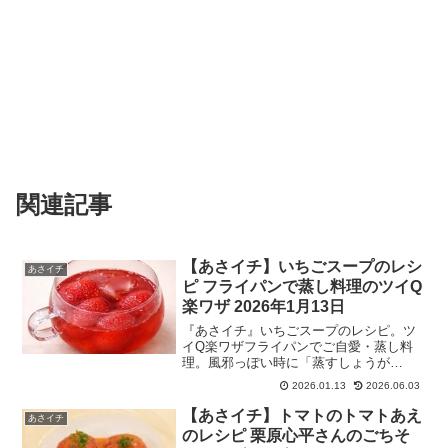
関連記事
【あさイチ】いちごスープのレシ
あさイチ
ピ フライパンで蒸し料理のツイQ
楽ワザ 2026年1月13日
『あさイチ』いちごスープのレシピ。ツ
イQ楽ワザフライパンでご自愛・蒸し料
理。風邪っぽい時に「蒸すしょうが
豚」、旬野菜の滋味を引き出す！蒸し焼
2026.01.13
2026.06.03
きの極意、電子レンジでつくる酒蒸し、
体ポカポカ蒸し薬膳ドリンクなど。2026
【あさイチ】トマトのトマトあえ
あさイチ
年1月13日
のレシピ 栗原心平さんのごちそ