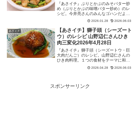
『あさイチ』ぶりとかぶのみそバター炒
め（ぶりとかぶの味噌バター炒め）のレ
シピ。今井亮さんのみんなゴハンだよ！
しっかり焼いた冬のブリと、甘みのある
2026.01.28
2026.06.03
カブを、みそバターで炒めたコク深い主
菜！2026年1月28日
【あさイチ】獅子頭（シーズート
あさイチ
ウ）のレシピ 山野辺仁さんひき
肉三変化2026年4月28日
『あさイチ』獅子頭（シーズートウ・巨
大肉だんご）のレシピ。山野辺仁さんの
ひき肉料理。１つの食材をテーマに和
食・フレンチ・中華のシェフが技術を競
2026.04.28
2026.06.03
い合う新シリーズ。和洋中のプロ（中国
料理 山野辺仁さん、日本料理 荻野聡士さ
ん、フランス料理秋元さくらさん）がひ
き肉を和洋中で“三変化”！プロの技でまっ
スポンサーリンク
たく別の3皿に!2026年4月28日