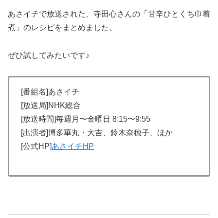
あさイチで放送された、寺田心さんの「甘辛ひとくち巾着
煮」のレシピをまとめました。
ぜひ試してみたいです♪
[番組名]あさイチ
[放送局]NHK総合
[放送時間]毎週月〜金曜日 8:15〜9:55
[出演者]博多華丸・大吉、鈴木奈穂子、ほか
[公式HP]
あさイチHP