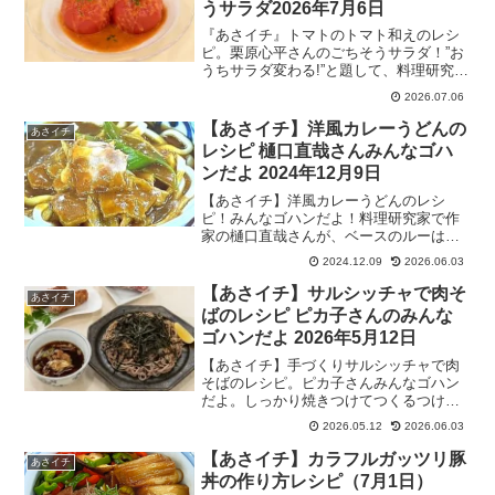
うサラダ2026年7月6日
『あさイチ』トマトのトマト和えのレシ
ピ。栗原心平さんのごちそうサラダ！”お
うちサラダ変わる!”と題して、料理研究家
の栗原心平さんがライブでご馳走サラダ
2026.07.06
を披露！サラダに合う意外な野菜＆魔法
のドレッシングなども。2026年7月6日
【あさイチ】洋風カレーうどんの
あさイチ
レシピ 樋口直哉さんみんなゴハ
ンだよ 2024年12月9日
【あさイチ】洋風カレーうどんのレシ
ピ！みんなゴハンだよ！料理研究家で作
家の樋口直哉さんが、ベースのルーは、
小麦粉とサラダ油を炒め、カレー粉で作
2024.12.09
2026.06.03
るカレールーでさらりとした口どけのよ
いとろみに、風味とコクがプラスされた
【あさイチ】サルシッチャで肉そ
あさイチ
ワンランク上のカレーうどんです。
ばのレシピ ピカ子さんのみんな
ゴハンだよ 2026年5月12日
【あさイチ】手づくりサルシッチャで肉
そばのレシピ。ピカ子さんみんなゴハン
だよ。しっかり焼きつけてつくるつけ汁
は、かも肉のようなコクが出て、奥行き
2026.05.12
2026.06.03
のある味に！ハーブやスパイスをきかせ
たイタリアの生肉ソーセージ「サルシッ
【あさイチ】カラフルガッツリ豚
あさイチ
チャ」を、ラップでくるむだけで作れる
丼の作り方レシピ（7月1日）
サルシッチャと、そのアレンジレシピを