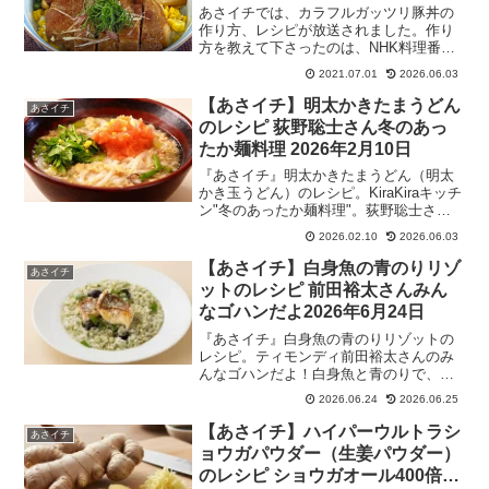
伝授！2026年5月12日
あさイチでは、カラフルガッツリ豚丼の
作り方、レシピが放送されました。作り
方を教えて下さったのは、NHK料理番組
助手でフードコーディネーターの神戸良
2021.07.01
2026.06.03
子（かんべりょうこ）さんです。あさイ
チのみんな！ゴハンだよのコーナーで紹
【あさイチ】明太かきたまうどん
あさイチ
介された、カラフルガッツリ豚丼の作り
のレシピ 荻野聡士さん冬のあっ
方、レシピをまとめます。
たか麺料理 2026年2月10日
『あさイチ』明太かきたまうどん（明太
かき玉うどん）のレシピ。KiraKiraキッチ
ン"冬のあったか麺料理"。荻野聡士さん
の。和洋中の一流シェフが大東駿介さん
2026.02.10
2026.06.03
に簡単に作れるあったか麺を伝授！2026
年2月10日
【あさイチ】白身魚の青のりリゾ
あさイチ
ットのレシピ 前田裕太さんみん
なゴハンだよ2026年6月24日
『あさイチ』白身魚の青のりリゾットの
レシピ。ティモンディ前田裕太さんのみ
んなゴハンだよ！白身魚と青のりで、ほ
んのり磯の香りがする、夏にもおすすめ
2026.06.24
2026.06.25
のリゾット。冷凍ご飯をレンチンした後
に水でしっかり洗うと、ねっとりせず歯
【あさイチ】ハイパーウルトラシ
あさイチ
ごたえのある本格的な仕上がりに！料理
ョウガパウダー（生姜パウダー）
も特技の一つ！前田さんのレシピです。
のレシピ ショウガオール400倍！
2026年6月24日