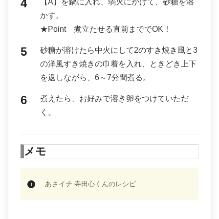
【A】を鍋に入れ、弱火にかけて、砂糖を溶
かす。
★Point 煮立たせる直前まででOK！
砂糖が溶けたら中火にして2のすき焼き風と3
の洋風すき焼きの巾着を入れ、ときどき上下
を返しながら、6～7分間煮る。
煮えたら、お好みで溶き卵をつけていただ
く。
メモ
あさイチ 寺田心くんのレシピ