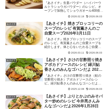
しょうが革命2026年2月18日
『あさイチ』生姜パウダー（ハイパーウ
ルトラショウガパウダー）のレシピ。オ
ーブンで加熱してショウガオール400倍！
しょうが革命と題して、冷え性・花粉症
2026.02.18
2026.06.03
対策にもなる、ショウガパウダーの作り
方や、生姜活用法を特集。2026年2月18
【あさイチ】焼きブロッコリーの
あさイチ
日ポカポカになる成分ショウガオールが
スープのレシピ 有賀薫さんのご
400倍になる⁉︎ショウガパウダー
自愛スープ2026年3月11日
『あさイチ』焼きブロッコリーのスープ
のレシピ。有賀薫さんのご自愛スープを
紹介します。体と心をいたわるご自愛ス
ープ特集！平野レミさん、野崎洋光さ
2026.03.11
2026.06.03
ん、有賀薫さん、小林まさるさん、ワタ
ナベマキさんら料理のプロが、ご自身の
【あさイチ】さけの甘酢照り焼き
あさイチ
体と心を整えるために作るご自愛スープ
アボカドソースのレシピ 緑川鮎
を伝授。2026年3月11日
香さんのみんなゴハンだよ 2025
年12月8日
『あさイチ』さけの甘酢照り焼き（鮭の
甘酢照り焼き）アボカドソースのレシ
ピ。緑川鮎香さんのみんなゴハンだよ！
アボカド料理研究家のアボカド料理で
2025.12.08
2026.06.03
す。2025年12月8日
【あさイチ】ぶりとかぶのみそバ
あさイチ
ター炒めのレシピ 今井亮さんみ
んなゴハンだよ2026年1月28日