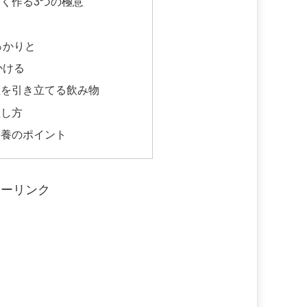
く作る3つの極意
っかりと
かける
理を引き立てる飲み物
直し方
栄養のポイント
サーリンク