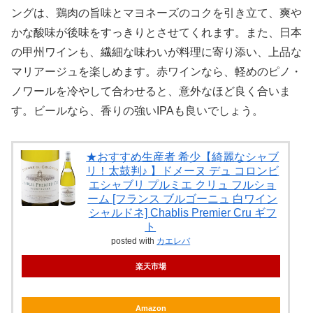
ングは、鶏肉の旨味とマヨネーズのコクを引き立て、爽や
かな酸味が後味をすっきりとさせてくれます。また、日本
の甲州ワインも、繊細な味わいが料理に寄り添い、上品な
マリアージュを楽しめます。赤ワインなら、軽めのピノ・
ノワールを冷やして合わせると、意外なほど良く合いま
す。ビールなら、香りの強いIPAも良いでしょう。
★おすすめ生産者 希少【綺麗なシャブ
リ！太鼓判♪ 】ドメーヌ デュ コロンビ
エシャブリ プルミエ クリュ フルショ
ーム [フランス ブルゴーニュ 白ワイン
シャルドネ] Chablis Premier Cru ギフ
ト
posted with
カエレバ
楽天市場
Amazon