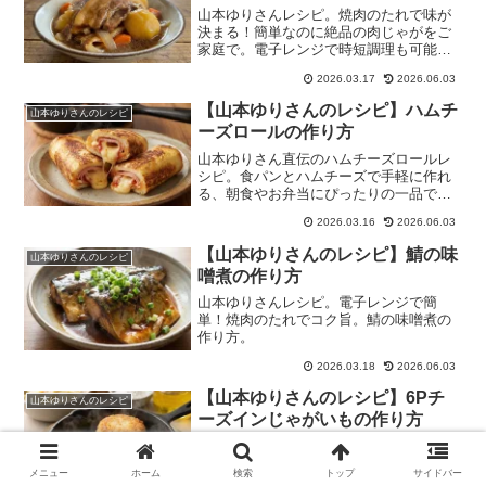
山本ゆりさんレシピ。焼肉のたれで味が
決まる！簡単なのに絶品の肉じゃがをご
家庭で。電子レンジで時短調理も可能で
す。
2026.03.17
2026.06.03
【山本ゆりさんのレシピ】ハムチ
山本ゆりさんのレシピ
ーズロールの作り方
山本ゆりさん直伝のハムチーズロールレ
シピ。食パンとハムチーズで手軽に作れ
る、朝食やお弁当にぴったりの一品で
す。
2026.03.16
2026.06.03
【山本ゆりさんのレシピ】鯖の味
山本ゆりさんのレシピ
噌煮の作り方
山本ゆりさんレシピ。電子レンジで簡
単！焼肉のたれでコク旨。鯖の味噌煮の
作り方。
2026.03.18
2026.06.03
【山本ゆりさんのレシピ】6Pチ
山本ゆりさんのレシピ
ーズインじゃがいもの作り方
山本ゆりさんレシピ「6Pチーズインじゃ
がいも」。じゃがいもとチーズの簡単お
メニュー
ホーム
検索
トップ
サイドバー
つまみ！