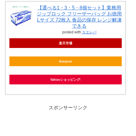
【選べる1・3・5・8個セット】業務用
ジップロック フリーザーバッグ お徳用
Lサイズ 72枚入 食品の保存 レンジ解凍
できる
posted with
カエレバ
楽天市場
Amazon
Yahooショッピング
スポンサーリンク