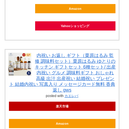
Amazon
Yahooショッピング
内祝い お返し ギフト（栗原はるみ 監
修 調味料セット）栗原はるみ ゆとりの
キッチン ギフトセット 6種セット/ 出産
内祝い グルメ 調味料ギフト おしゃれ
高級 出汁 出産祝い 結婚祝い プレゼン
ト 結婚内祝い 写真入り メッセージカード無料 香典
返し gws
posted with
カエレバ
楽天市場
Amazon