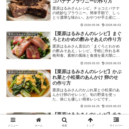
コバナナブラウニーの作り方
栗原はるみさんレシピ。チョコとバナナ
の絶妙なブラウニー。簡単手順で、しっ
とり濃厚な味わい。おやつや手土産に最
適！
2026.05.06
2026.06.03
【栗原はるみさんのレシピ】まぐ
栗原はるみさんのレシピ
ろとわかめの酢みそあえの作り方
栗原はるみさん直伝の「まぐろとわかめ
の酢みそあえ」レシピ。手軽に作れる本
格和食。素材の風味と食感を最大限に引
き出す３つの極意を紹介。
2026.05.03
2026.06.03
【栗原はるみさんのレシピ】かぶ
栗原はるみさんのレシピ
れ菜と小松菜のあんかけ 卵のせ
の作り方
栗原はるみさんのかぶれ菜と小松菜のあ
んかけ卵のせレシピ。旬の野菜を使っ
た、体にも優しい簡単レシピです。
2026.04.29
2026.06.03
【栗原はるみさんのレシピ】チキ
栗原はるみさんのレシピ
ンのみそ漬けの作り方
メニュー
ホーム
検索
トップ
サイドバー
栗原はるみさんレシピ「チキンのみそ漬