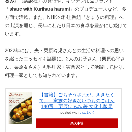
るみ
』（講談社）の発行や、キッチン用品ブランド
「
share with Kurihara harumi
」のプロデュースなど、多
方面で活躍。また、NHKの料理番組『きょうの料理』へ
の出演を通じ、長年にわたり日本の食卓を豊かにし続けて
います。
2022年には、夫・栗原玲児さんとの生活や料理への思い
を綴ったエッセイも話題に。2人のお子さん（栗原心平さ
ん、栗原友さん）も料理家・実業家として活躍しており、
料理一家としても知られています。
【書籍】ごちそうさまが、ききたく
て。—家族の好きないつものごはん
140選 栗原はるみ 著 文化出版局
posted with
カエレバ
楽天市場