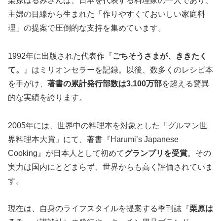
栗原はるみさんは、日本を代表する料理家の一人であり、
主婦の目線から生まれた「作りやすくておいしい家庭料
理」の提案で圧倒的な支持を集めています。
1992年に出版された代表作『
ごちそうさまが、ききたく
て。
』はミリオンセラーを記録。以後、数多くのレシピ本
を手がけ、
著書の累計発行部数は3,100万部
を超える驚異
的な実績を誇ります。
2005年には、世界中の料理本を対象とした「グルマン世
界料理本大賞」にて、著書『Harumi’s Japanese
Cooking』が日本人として初めて
グランプリを受賞
。その
実力は国内にとどまらず、世界からも高く評価されていま
す。
現在は、自身のライフスタイルを提案する季刊誌『
栗原は