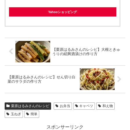
Yahooショッピング
【栗原はるみさんのレシピ】大根ときゅ
うりの紹興酒漬けの作り方
【栗原はるみさんのレシピ】せん切り白
菜のサラダの作り方
栗原はるみさんのレシピ
お弁当
キャベツ
和え物
玉ねぎ
簡単
スポンサーリンク