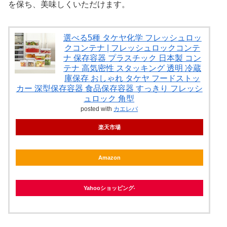
を保ち、美味しくいただけます。
選べる5種 タケヤ化学 フレッシュロッ
クコンテナ | フレッシュロックコンテ
ナ 保存容器 プラスチック 日本製 コン
テナ 高気密性 スタッキング 透明 冷蔵
庫保存 おしゃれ タケヤ フードストッ
カー 深型保存容器 食品保存容器 すっきり フレッシ
ュロック 角型
posted with
カエレバ
楽天市場
Amazon
Yahooショッピング