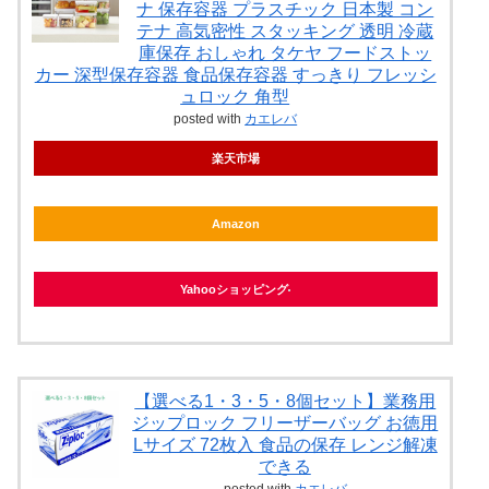
ナ 保存容器 プラスチック 日本製 コン
テナ 高気密性 スタッキング 透明 冷蔵
庫保存 おしゃれ タケヤ フードストッ
カー 深型保存容器 食品保存容器 すっきり フレッシ
ュロック 角型
posted with
カエレバ
楽天市場
Amazon
Yahooショッピング
【選べる1・3・5・8個セット】業務用
ジップロック フリーザーバッグ お徳用
Lサイズ 72枚入 食品の保存 レンジ解凍
できる
posted with
カエレバ