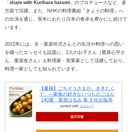
「
share with Kurihara harumi
」のプロデュースなど、多
方面で活躍。また、NHKの料理番組『きょうの料理』へ
の出演を通じ、長年にわたり日本の食卓を豊かにし続けて
います。
2022年には、夫・栗原玲児さんとの生活や料理への思い
を綴ったエッセイも話題に。2人のお子さん（栗原心平さ
ん、栗原友さん）も料理家・実業家として活躍しており、
料理一家としても知られています。
【書籍】ごちそうさまが、ききたく
て。—家族の好きないつものごはん
140選 栗原はるみ 著 文化出版局
posted with
カエレバ
楽天市場