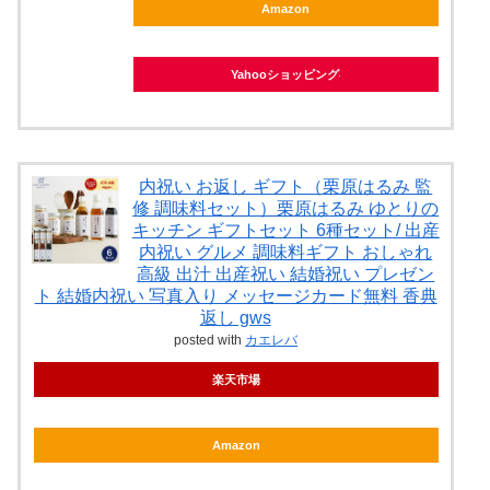
Amazon
Yahooショッピング
内祝い お返し ギフト（栗原はるみ 監
修 調味料セット）栗原はるみ ゆとりの
キッチン ギフトセット 6種セット/ 出産
内祝い グルメ 調味料ギフト おしゃれ
高級 出汁 出産祝い 結婚祝い プレゼン
ト 結婚内祝い 写真入り メッセージカード無料 香典
返し gws
posted with
カエレバ
楽天市場
Amazon