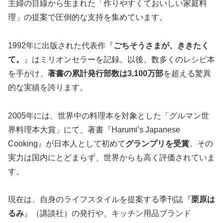
主婦の目線から生まれた「作りやすくておいしい家庭料
理」の提案で圧倒的な支持を集めています。
1992年に出版された代表作『
ごちそうさまが、ききたく
て。
』はミリオンセラーを記録。以後、数多くのレシピ本
を手がけ、
著書の累計発行部数は3,100万部
を超える驚異
的な実績を誇ります。
2005年には、世界中の料理本を対象とした「グルマン世
界料理本大賞」にて、著書『Harumi’s Japanese
Cooking』が日本人として初めて
グランプリを受賞
。その
実力は国内にとどまらず、世界からも高く評価されていま
す。
現在は、自身のライフスタイルを提案する季刊誌『
栗原は
るみ
』（講談社）の発行や、キッチン用品ブランド