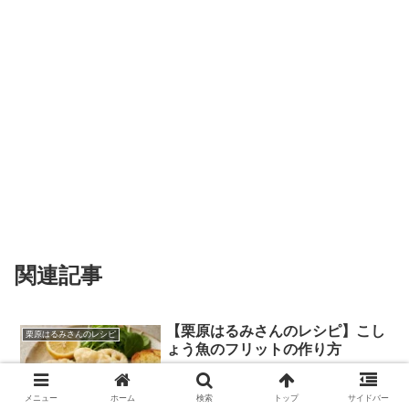
関連記事
【栗原はるみさんのレシピ】こし
栗原はるみさんのレシピ
ょう魚のフリットの作り方
栗原はるみさん直伝！こしょう魚のフリ
ットのレシピ。カリッとした衣と白身魚
メニュー
ホーム
検索
トップ
サイドバー
の旨味がたまらない、簡単なのに本格的