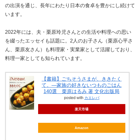
の出演を通じ、長年にわたり日本の食卓を豊かにし続けて
います。
2022年には、夫・栗原玲児さんとの生活や料理への思い
を綴ったエッセイも話題に。2人のお子さん（栗原心平さ
ん、栗原友さん）も料理家・実業家として活躍しており、
料理一家としても知られています。
【書籍】ごちそうさまが、ききたく
て。—家族の好きないつものごはん
140選 栗原はるみ 著 文化出版局
posted with
カエレバ
楽天市場
Amazon