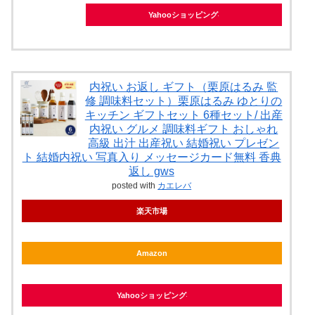
Yahooショッピング
内祝い お返し ギフト（栗原はるみ 監
修 調味料セット）栗原はるみ ゆとりの
キッチン ギフトセット 6種セット/ 出産
内祝い グルメ 調味料ギフト おしゃれ
高級 出汁 出産祝い 結婚祝い プレゼン
ト 結婚内祝い 写真入り メッセージカード無料 香典
返し gws
posted with
カエレバ
楽天市場
Amazon
Yahooショッピング