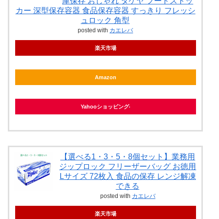
庫保存 おしゃれ タケヤ フードストッ
カー 深型保存容器 食品保存容器 すっきり フレッシ
ュロック 角型
posted with
カエレバ
楽天市場
Amazon
Yahooショッピング
【選べる1・3・5・8個セット】業務用
ジップロック フリーザーバッグ お徳用
Lサイズ 72枚入 食品の保存 レンジ解凍
できる
posted with
カエレバ
楽天市場