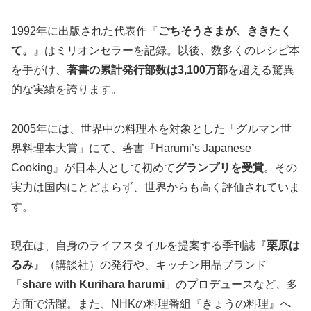
1992年に出版された代表作『
ごちそうさまが、ききたく
て。
』はミリオンセラーを記録。以後、数多くのレシピ本
を手がけ、
著書の累計発行部数は3,100万部
を超える驚異
的な実績を誇ります。
2005年には、世界中の料理本を対象とした「グルマン世
界料理本大賞」にて、著書『Harumi’s Japanese
Cooking』が日本人として初めて
グランプリを受賞
。その
実力は国内にとどまらず、世界からも高く評価されていま
す。
現在は、自身のライフスタイルを提案する季刊誌『
栗原は
るみ
』（講談社）の発行や、キッチン用品ブランド
「
share with Kurihara harumi
」のプロデュースなど、多
方面で活躍。また、NHKの料理番組『きょうの料理』へ