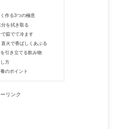
く作る3つの極意
水分を拭き取る
汁で茹でて冷ます
、直火で香ばしくあぶる
理を引き立てる飲み物
直し方
栄養のポイント
サーリンク