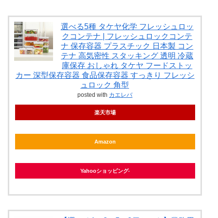
選べる5種 タケヤ化学 フレッシュロッ
クコンテナ | フレッシュロックコンテ
ナ 保存容器 プラスチック 日本製 コン
テナ 高気密性 スタッキング 透明 冷蔵
庫保存 おしゃれ タケヤ フードストッ
カー 深型保存容器 食品保存容器 すっきり フレッシ
ュロック 角型
posted with
カエレバ
楽天市場
Amazon
Yahooショッピング