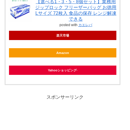
【選べる1・3・5・8個セット】業務用
ジップロック フリーザーバッグ お徳用
Lサイズ 72枚入 食品の保存 レンジ解凍
できる
posted with
カエレバ
楽天市場
Amazon
Yahooショッピング
スポンサーリンク