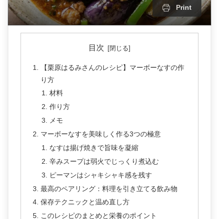
Print
目次
【栗原はるみさんのレシピ】マーボーなすの作
り方
材料
作り方
メモ
マーボーなすを美味しく作る3つの極意
なすは揚げ焼きで旨味を凝縮
辛みスープは弱火でじっくり煮込む
ピーマンはシャキシャキ感を残す
最高のペアリング：料理を引き立てる飲み物
保存テクニックと温め直し方
このレシピのまとめと栄養のポイント