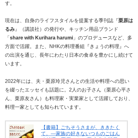
す。
現在は、自身のライフスタイルを提案する季刊誌『
栗原は
るみ
』（講談社）の発行や、キッチン用品ブランド
「
share with Kurihara harumi
」のプロデュースなど、多
方面で活躍。また、NHKの料理番組『きょうの料理』へ
の出演を通じ、長年にわたり日本の食卓を豊かにし続けて
います。
2022年には、夫・栗原玲児さんとの生活や料理への思い
を綴ったエッセイも話題に。2人のお子さん（栗原心平さ
ん、栗原友さん）も料理家・実業家として活躍しており、
料理一家としても知られています。
【書籍】ごちそうさまが、ききたく
て。—家族の好きないつものごはん