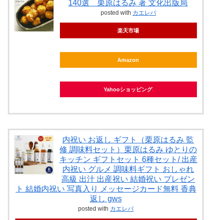
140選 栗原はるみ 著 文化出版局
posted with
カエレバ
楽天市場
Amazon
Yahooショッピング
内祝い お返し ギフト（栗原はるみ 監
修 調味料セット）栗原はるみ ゆとりの
キッチン ギフトセット 6種セット/ 出産
内祝い グルメ 調味料ギフト おしゃれ
高級 出汁 出産祝い 結婚祝い プレゼン
ト 結婚内祝い 写真入り メッセージカード無料 香典
返し gws
posted with
カエレバ