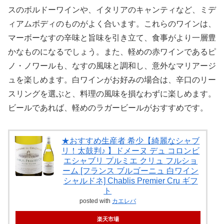
スのボルドーワインや、イタリアのキャンティなど、ミデ
ィアムボディのものがよく合います。これらのワインは、
マーボーなすの辛味と旨味を引き立て、食事がより一層豊
かなものになるでしょう。また、軽めの赤ワインであるピ
ノ・ノワールも、なすの風味と調和し、意外なマリアージ
ュを楽しめます。白ワインがお好みの場合は、辛口のリー
スリングを選ぶと、料理の風味を損なわずに楽しめます。
ビールであれば、軽めのラガービールがおすすめです。
★おすすめ生産者 希少【綺麗なシャブ
リ！太鼓判♪ 】ドメーヌ デュ コロンビ
エシャブリ プルミエ クリュ フルショ
ーム [フランス ブルゴーニュ 白ワイン
シャルドネ] Chablis Premier Cru ギフ
ト
posted with
カエレバ
楽天市場