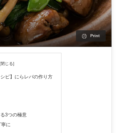
Print
レシピ】にらレバの作り方
る3つの極意
丁寧に