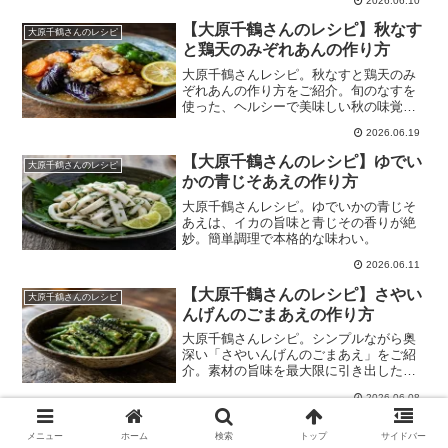
2026.06.10
【大原千鶴さんのレシピ】秋なす
大原千鶴さんのレシピ
と鶏天のみぞれあんの作り方
大原千鶴さんレシピ。秋なすと鶏天のみ
ぞれあんの作り方をご紹介。旬のなすを
使った、ヘルシーで美味しい秋の味覚を
ぜひお試しください。
2026.06.19
【大原千鶴さんのレシピ】ゆでい
大原千鶴さんのレシピ
かの青じそあえの作り方
大原千鶴さんレシピ。ゆでいかの青じそ
あえは、イカの旨味と青じその香りが絶
妙。簡単調理で本格的な味わい。
2026.06.11
【大原千鶴さんのレシピ】さやい
大原千鶴さんのレシピ
んげんのごまあえの作り方
大原千鶴さんレシピ。シンプルながら奥
深い「さやいんげんのごまあえ」をご紹
介。素材の旨味を最大限に引き出した、
簡単で美味しい一品です。
2026.06.08
【大原千鶴さんのレシピ】さば缶
大原千鶴さんのレシピ
メニュー
ホーム
検索
トップ
サイドバー
と焼き豆腐のらっきょうみそ煮の