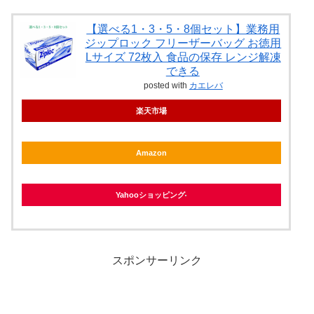
【選べる1・3・5・8個セット】業務用
ジップロック フリーザーバッグ お徳用
Lサイズ 72枚入 食品の保存 レンジ解凍
できる
posted with
カエレバ
楽天市場
Amazon
Yahooショッピング
スポンサーリンク