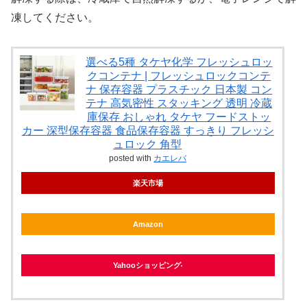
凍してください。
選べる5種 タケヤ化学 フレッシュロッ
クコンテナ | フレッシュロックコンテ
ナ 保存容器 プラスチック 日本製 コン
テナ 高気密性 スタッキング 透明 冷蔵
庫保存 おしゃれ タケヤ フードストッ
カー 深型保存容器 食品保存容器 すっきり フレッシ
ュロック 角型
posted with
カエレバ
楽天市場
Amazon
Yahooショッピング