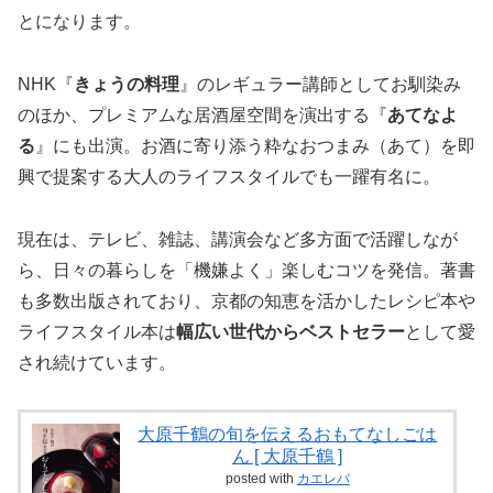
とになります。
NHK『
きょうの料理
』のレギュラー講師としてお馴染み
のほか、プレミアムな居酒屋空間を演出する『
あてなよ
る
』にも出演。お酒に寄り添う粋なおつまみ（あて）を即
興で提案する大人のライフスタイルでも一躍有名に。
現在は、テレビ、雑誌、講演会など多方面で活躍しなが
ら、日々の暮らしを「機嫌よく」楽しむコツを発信。著書
も多数出版されており、京都の知恵を活かしたレシピ本や
ライフスタイル本は
幅広い世代からベストセラー
として愛
され続けています。
大原千鶴の旬を伝えるおもてなしごは
ん [ 大原千鶴 ]
posted with
カエレバ