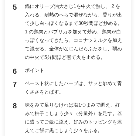
鍋にオリーブ油大さじ1を中火で熱し、 2 を
入れる。耐熱のへらで混ぜながら、香りが出
て少し白っぽくなるまで30秒間ほど炒める。
1 の鶏肉とパプリカを加えて炒め、鶏肉が白
っぽくなってきたら、ココナツミルクを加え
て混ぜる。全体がなじんだらふたをし、弱め
の中火で5分間ほど煮て火を止める。
ポイント
ペースト状にしたハーブは、サッと炒めて青
くささをとばす。
味をみて足りなければ塩1つまみで調え、好
みで柚子こしょう少々（分量外）を足す。器
に盛ってご飯に添え、好みのトッピングを添
えてご飯に黒こしょう少々をふる。