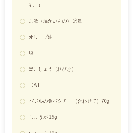
乳。）
ご飯（温かいもの） 適量
オリーブ油
塩
黒こしょう（粗びき）
【A】
バジルの葉パクチー （合わせて）70g
しょうが 15g