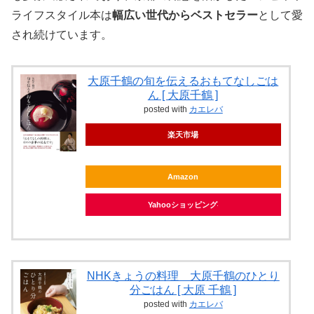
ライフスタイル本は
幅広い世代からベストセラー
として愛
され続けています。
大原千鶴の旬を伝えるおもてなしごは
ん [ 大原千鶴 ]
posted with
カエレバ
楽天市場
Amazon
Yahooショッピング
NHKきょうの料理 大原千鶴のひとり
分ごはん [ 大原 千鶴 ]
posted with
カエレバ