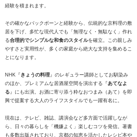
経験を積まれます。
その確かなバックボーンと経験から、伝統的な京料理の敷
居を下げ、多忙な現代人でも「無理なく・無駄なく」作れ
る
合理的でシンプルな和食のスタイル
を確立。この親しみ
やすさと実用性が、多くの家庭から絶大な支持を集めるこ
とになります。
NHK『
きょうの料理
』のレギュラー講師としてお馴染み
のほか、プレミアムな居酒屋空間を演出する『
あてなよ
る
』にも出演。お酒に寄り添う粋なおつまみ（あて）を即
興で提案する大人のライフスタイルでも一躍有名に。
現在は、テレビ、雑誌、講演会など多方面で活躍しなが
ら、日々の暮らしを「機嫌よく」楽しむコツを発信。著書
も多数出版されており、京都の知恵を活かしたレシピ本や