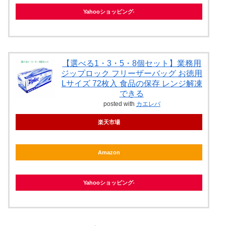
Yahooショッピング
【選べる1・3・5・8個セット】業務用
ジップロック フリーザーバッグ お徳用
Lサイズ 72枚入 食品の保存 レンジ解凍
できる
posted with
カエレバ
楽天市場
Amazon
Yahooショッピング