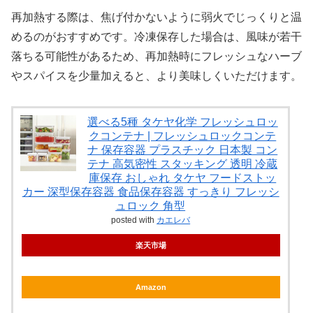
再加熱する際は、焦げ付かないように弱火でじっくりと温
めるのがおすすめです。冷凍保存した場合は、風味が若干
落ちる可能性があるため、再加熱時にフレッシュなハーブ
やスパイスを少量加えると、より美味しくいただけます。
選べる5種 タケヤ化学 フレッシュロッ
クコンテナ | フレッシュロックコンテ
ナ 保存容器 プラスチック 日本製 コン
テナ 高気密性 スタッキング 透明 冷蔵
庫保存 おしゃれ タケヤ フードストッ
カー 深型保存容器 食品保存容器 すっきり フレッシ
ュロック 角型
posted with
カエレバ
楽天市場
Amazon