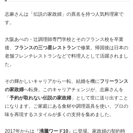
志麻さんは「伝説の家政婦」の異名を持つ人気料理家で
す。
大阪あべの・辻調理師専門学校とそのフランス校を卒業
後、
フランスの三つ星レストラン
で修業。帰国後は日本の
老舗フレンチレストランなどで料理人として活躍されまし
た。
その輝かしいキャリアから一転、結婚を機に
フリーランス
の家政婦
へ転身。このキャリアチェンジが、志麻さんを
「
予約が取れない伝説の家政婦
」として世に送り出すこと
になります。ご家庭にある食材や調理器具を使い、プロの
味を再現するスタイルが多くの支持を集めました。
2017年からは『
沸騰ワード10
』に登場。家政婦の契約時