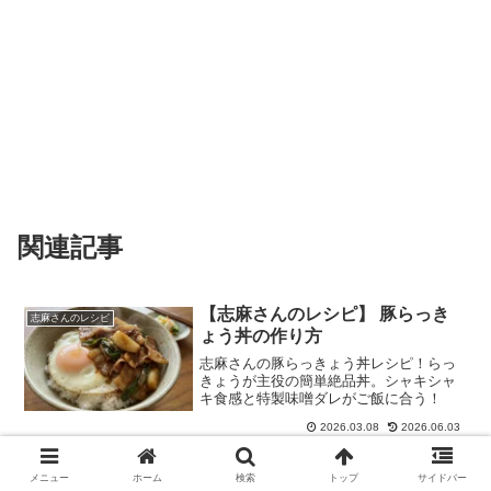
関連記事
【志麻さんのレシピ】 豚らっき
志麻さんのレシピ
ょう丼の作り方
志麻さんの豚らっきょう丼レシピ！らっ
きょうが主役の簡単絶品丼。シャキシャ
キ食感と特製味噌ダレがご飯に合う！
2026.03.08
2026.06.03
【沸騰ワード】冷製コーンスープ
志麻さんのレシピ
のレシピ 志麻さん肉料理＆夏野
メニュー
ホーム
検索
トップ
サイドバー