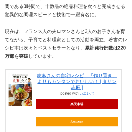
間である3時間で、十数品の絶品料理を次々と完成させる
驚異的な調理スピードと技術で一躍有名に。
現在は、フランス人の夫ロマンさんと3人のお子さんを育
てながら、子育てと料理家としての活動を両立。著書のレ
シピ本は次々とベストセラーとなり、
累計発行部数は220
万部を突破
しています。
志麻さんの自宅レシピ 「作り置き」
よりもカンタンでおいしい！ [ タサン
志麻 ]
posted with
カエレバ
楽天市場
Amazon