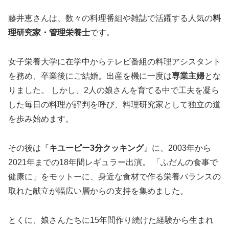
藤井恵さんは、数々の料理番組や雑誌で活躍する人気の
料
理研究家・管理栄養士
です。
女子栄養大学に在学中からテレビ番組の料理アシスタント
を務め、卒業後にご結婚。出産を機に一度は
専業主婦
とな
りました。 しかし、2人の娘さんを育てる中で工夫を凝ら
した毎日の料理が評判を呼び、料理研究家として独立の道
を歩み始めます。
その後は『
キユーピー3分クッキング
』に、2003年から
2021年までの18年間レギュラー出演。 「ふだんの食事で
健康に」をモットーに、身近な食材で作る栄養バランスの
取れた献立が幅広い層からの支持を集めました。
とくに、娘さんたちに15年間作り続けた経験から生まれ