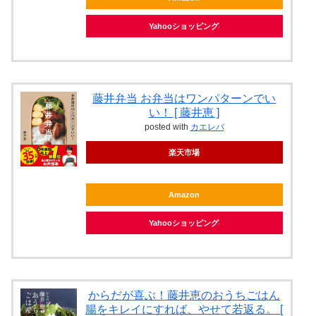
Yahooショッピング
藤井弁当 お弁当はワンパターンでい
い！ [ 藤井恵 ]
posted with
カエレバ
楽天市場
Amazon
Yahooショッピング
からだが喜ぶ！藤井恵のおうちごはん
腸をキレイにすれば、やせて若返る。 [