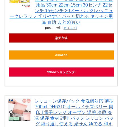
用品 30cm 22cm 15cm 30センチ 22セ
ンチ 15センチ 20メートル クレハ ニュ
ークレラップ 切りやすい パッと切れる キッチン用
品 台所 まとめ買い
posted with
カエレバ
楽天市場
Amazon
Yahooショッピング
シリコーン保存バック 食洗機対応 薄型
700ml DH6310 オールドラズベリー 貝
印 | 電子レンジ オーブン 湯煎 冷蔵 冷
凍 保存 食材 調理 バック シリコン バッ
グ 繰り返し使える 湯せん ゆでる 和え