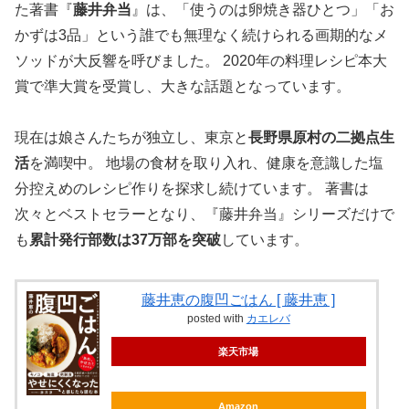
た著書『
藤井弁当
』は、「使うのは卵焼き器ひとつ」「お
かずは3品」という誰でも無理なく続けられる画期的なメ
ソッドが大反響を呼びました。 2020年の料理レシピ本大
賞で準大賞を受賞し、大きな話題となっています。
現在は娘さんたちが独立し、東京と
長野県原村の二拠点生
活
を満喫中。 地場の食材を取り入れ、健康を意識した塩
分控えめのレシピ作りを探求し続けています。 著書は
次々とベストセラーとなり、『藤井弁当』シリーズだけで
も
累計発行部数は37万部を突破
しています。
藤井恵の腹凹ごはん [ 藤井恵 ]
posted with
カエレバ
楽天市場
Amazon