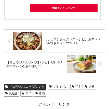
Yahooショッピング
【リュウジさんのバズレシピ】カマンベ
ール焼きカレーの作り方
【リュウジさんのバズレシピ】だし巻き
卵の生ハム巻きの作り方
リュウジさんのバズレシピ
フライパン
和食
大根
煮込み
簡単
豚肉
スポンサーリンク