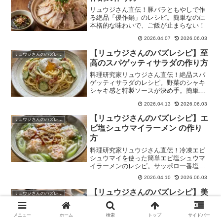
リュウジさん直伝！豚バラともやしで作
る絶品「優作鍋」のレシピ。簡単なのに
本格的な味わいで、ご飯が止まらない！
2026.04.07
2026.06.03
【リュウジさんのバズレシピ】至
リュウジさんのバズレシピ
高のスパゲッティサラダの作り方
料理研究家リュウジさん直伝！絶品スパ
ゲッティサラダのレシピ。野菜のシャキ
シャキ感と特製ソースが決め手。簡単で
美味しい。
2026.04.13
2026.06.03
【リュウジさんのバズレシピ】エ
リュウジさんのバズレシピ
ビ塩シュウマイラーメン の作り
方
料理研究家リュウジさん直伝！冷凍エビ
シュウマイを使った簡単エビ塩シュウマ
イラーメンのレシピ。サッポロ一番塩ラ
ーメンをアレンジ。
2026.04.10
2026.06.03
【リュウジさんのバズレシピ】美
リュウジさんのバズレシピ
酒鍋の作り方
料理研究家リュウジさん直伝の美酒鍋レ
メニュー
ホーム
検索
トップ
サイドバー