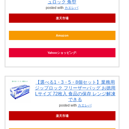
ュロック 角型
posted with
カエレバ
楽天市場
Amazon
Yahooショッピング
【選べる1・3・5・8個セット】業務用
ジップロック フリーザーバッグ お徳用
Lサイズ 72枚入 食品の保存 レンジ解凍
できる
posted with
カエレバ
楽天市場