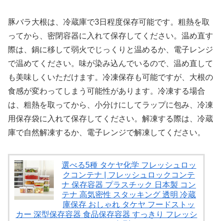
豚バラ大根は、冷蔵庫で3日程度保存可能です。粗熱を取
ってから、密閉容器に入れて保存してください。温め直す
際は、鍋に移して弱火でじっくりと温めるか、電子レンジ
で温めてください。味が染み込んでいるので、温め直して
も美味しくいただけます。冷凍保存も可能ですが、大根の
食感が変わってしまう可能性があります。冷凍する場合
は、粗熱を取ってから、小分けにしてラップに包み、冷凍
用保存袋に入れて保存してください。解凍する際は、冷蔵
庫で自然解凍するか、電子レンジで解凍してください。
選べる5種 タケヤ化学 フレッシュロッ
クコンテナ | フレッシュロックコンテ
ナ 保存容器 プラスチック 日本製 コン
テナ 高気密性 スタッキング 透明 冷蔵
庫保存 おしゃれ タケヤ フードストッ
カー 深型保存容器 食品保存容器 すっきり フレッシ