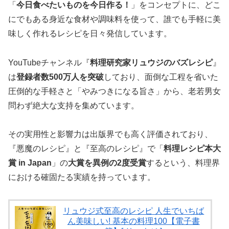
「
今日食べたいものを今日作る！
」をコンセプトに、どこ
にでもある身近な食材や調味料を使って、誰でも手軽に美
味しく作れるレシピを日々発信しています。
YouTubeチャンネル『
料理研究家リュウジのバズレシピ
』
は
登録者数500万人を突破
しており、面倒な工程を省いた
圧倒的な手軽さと「やみつきになる旨さ」から、老若男女
問わず絶大な支持を集めています。
その実用性と影響力は出版界でも高く評価されており、
『悪魔のレシピ』と『至高のレシピ』で「
料理レシピ本大
賞 in Japan
」の
大賞を異例の2度受賞
するという、料理界
における確固たる実績を持っています。
リュウジ式至高のレシピ 人生でいちば
ん美味しい! 基本の料理100【電子書