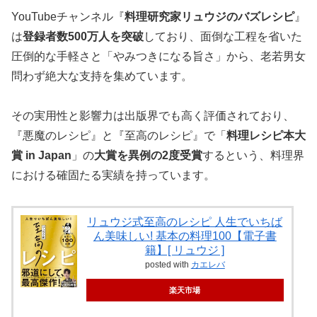
YouTubeチャンネル『
料理研究家リュウジのバズレシピ
』
は
登録者数500万人を突破
しており、面倒な工程を省いた
圧倒的な手軽さと「やみつきになる旨さ」から、老若男女
問わず絶大な支持を集めています。
その実用性と影響力は出版界でも高く評価されており、
『悪魔のレシピ』と『至高のレシピ』で「
料理レシピ本大
賞 in Japan
」の
大賞を異例の2度受賞
するという、料理界
における確固たる実績を持っています。
リュウジ式至高のレシピ 人生でいちば
ん美味しい! 基本の料理100【電子書
籍】[ リュウジ ]
posted with
カエレバ
楽天市場