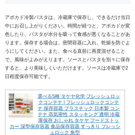
アボカド冷製パスタは、冷蔵庫で保存し、できるだけ当日
中にお召し上がりください。時間が経つと、アボカドが変
色したり、パスタが水分を吸って食感が悪くなることがあ
ります。保存する場合は、密閉容器に入れ、乾燥を防ぐよ
うにしてください。また、食べる直前に再度混ぜること
で、風味がよみがえります。ソースとパスタを別々に保存
すると、より美味しくいただけます。ソースは冷蔵庫で2
日程度保存可能です。
選べる5種 タケヤ化学 フレッシュロッ
クコンテナ | フレッシュロックコンテ
ナ 保存容器 プラスチック 日本製 コン
テナ 高気密性 スタッキング 透明 冷蔵
庫保存 おしゃれ タケヤ フードストッ
カー 深型保存容器 食品保存容器 すっきり フレッシ
ュロック 角型