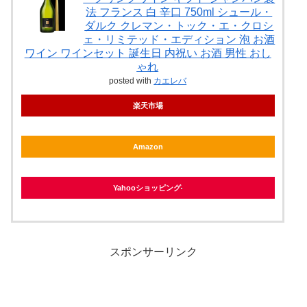
法 フランス 白 辛口 750ml シュール・
ダルク クレマン・トック・エ・クロシ
ェ・リミテッド・エディション 泡 お酒
ワイン ワインセット 誕生日 内祝い お酒 男性 おし
ゃれ
posted with
カエレバ
楽天市場
Amazon
Yahooショッピング
スポンサーリンク