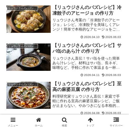
【リュウジさんのバズレシピ】冷
リュウジさんのバズレシピ
凍餃子のアヒージョ の作り方
リュウジさん考案の「冷凍餃子のアヒー
ジョ」レシピ。冷凍餃子を美味しくアレ
ンジ！簡単で本格的なアヒージョをご自
宅で。
2026.04.10
2026.06.03
【リュウジさんのバズレシピ】サ
リュウジさんのバズレシピ
バ缶のあら汁 の作り方
リュウジさん直伝！サバ缶を使った簡単
あら汁レシピ。材料はサバ缶、長ネギ、
味噌など。手軽に作れて体温まる一杯。
忙しい日にもおすすめです。
2026.04.11
2026.06.03
【リュウジさんのバズレシピ】至
リュウジさんのバズレシピ
高の麻婆豆腐 の作り方
料理研究家リュウジさん直伝！家庭で手
軽に作れる至高の麻婆豆腐レシピ。ご飯
が止まらない、やみつきになる本格的な
味わいです。
2026.04.08
2026.06.03
【リュウジさんのバズレシピ】ネ
リュウジさんのバズレシピ
メニュー
ホーム
検索
トップ
サイドバー
ギ塩鶏めし の作り方