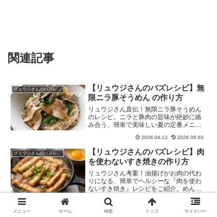
関連記事
【リュウジさんのバズレシピ】無
リュウジさんのバズレシピ
限ニラ豚そうめん の作り方
リュウジさん直伝！無限ニラ豚そうめん
のレシピ。ニラと豚肉の旨味が絶妙に絡
み合う、簡単で美味しい夏の定番メニュ
ーです。
2026.04.13
2026.06.03
【リュウジさんのバズレシピ】肉
リュウジさんのバズレシピ
を使わないすき焼きの作り方
リュウジさん考案！油揚げがお肉の代わ
りになる、簡単でヘルシーな『肉を使わ
ないすき焼き』レシピをご紹介。めんつ
ゆで手軽に本格的な味わい。
2026.04.12
2026.06.03
メニュー
ホーム
検索
トップ
サイドバー
【リュウジさんのバズレシピ】牛