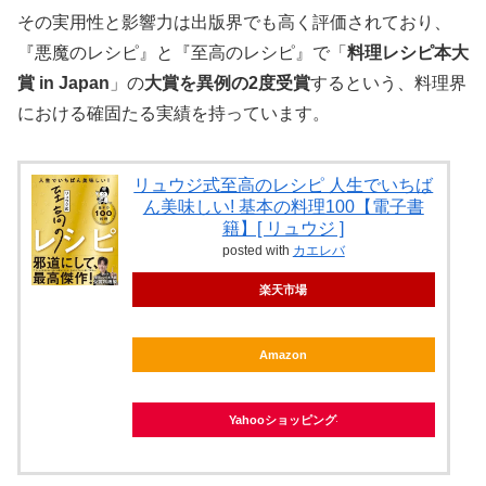
その実用性と影響力は出版界でも高く評価されており、
『悪魔のレシピ』と『至高のレシピ』で「
料理レシピ本大
賞 in Japan
」の
大賞を異例の2度受賞
するという、料理界
における確固たる実績を持っています。
リュウジ式至高のレシピ 人生でいちば
ん美味しい! 基本の料理100【電子書
籍】[ リュウジ ]
posted with
カエレバ
楽天市場
Amazon
Yahooショッピング