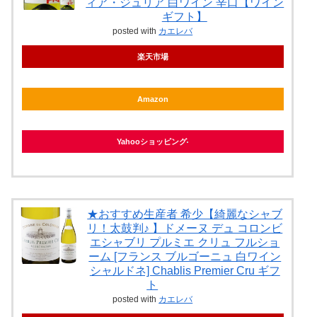
ィア・ジュリア 白ワイン 辛口【ワイン
ギフト】
posted with
カエレバ
楽天市場
Amazon
Yahooショッピング
★おすすめ生産者 希少【綺麗なシャブ
リ！太鼓判♪ 】ドメーヌ デュ コロンビ
エシャブリ プルミエ クリュ フルショ
ーム [フランス ブルゴーニュ 白ワイン
シャルドネ] Chablis Premier Cru ギフ
ト
posted with
カエレバ