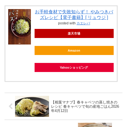
お手軽食材で失敗知らず！ やみつきバ
ズレシピ【電子書籍】[ リュウジ ]
posted with
カエレバ
楽天市場
Amazon
Yahooショッピング
【相葉マナブ】春キャベツの蒸し焼きの
レシピ 春キャベツで旬の産地ごはん2026
年4月12日