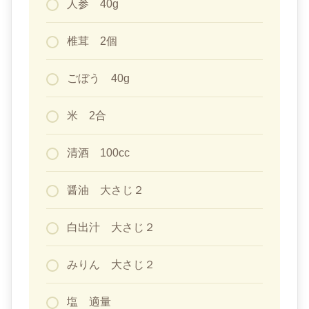
人参 40g
椎茸 2個
ごぼう 40g
米 2合
清酒 100cc
醤油 大さじ２
白出汁 大さじ２
みりん 大さじ２
塩 適量