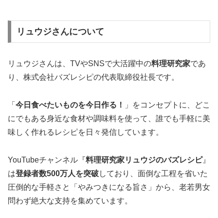
リュウジさんについて
リュウジさんは、TVやSNSで大活躍中の
料理研究家
であ
り、株式会社バズレシピの代表取締役社長です。
「
今日食べたいものを今日作る！
」をコンセプトに、どこ
にでもある身近な食材や調味料を使って、誰でも手軽に美
味しく作れるレシピを日々発信しています。
YouTubeチャンネル『
料理研究家リュウジのバズレシピ
』
は
登録者数500万人を突破
しており、面倒な工程を省いた
圧倒的な手軽さと「やみつきになる旨さ」から、老若男女
問わず絶大な支持を集めています。