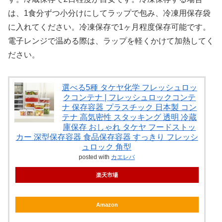
は、1食分ずつ小分けにしてラップで包み、冷凍用保存袋
に入れてください。冷凍保存で1ヶ月程度保存可能です。
電子レンジで温める際は、ラップを軽くかけて加熱してく
ださい。
選べる5種 タケヤ化学 フレッシュロッ
クコンテナ | フレッシュロックコンテ
ナ 保存容器 プラスチック 日本製 コン
テナ 高気密性 スタッキング 透明 冷蔵
庫保存 おしゃれ タケヤ フードストッ
カー 深型保存容器 食品保存容器 すっきり フレッシ
ュロック 角型
posted with
カエレバ
楽天市場
Amazon