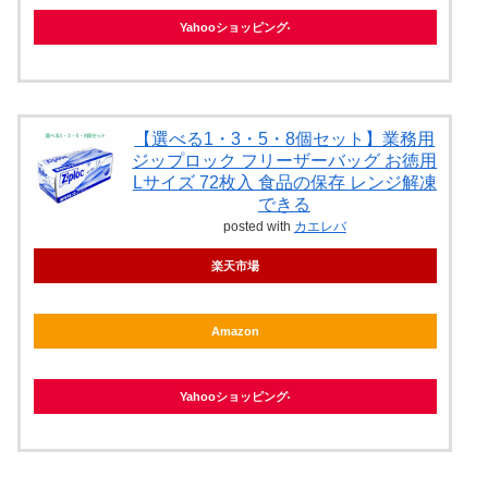
Yahooショッピング
【選べる1・3・5・8個セット】業務用
ジップロック フリーザーバッグ お徳用
Lサイズ 72枚入 食品の保存 レンジ解凍
できる
posted with
カエレバ
楽天市場
Amazon
Yahooショッピング