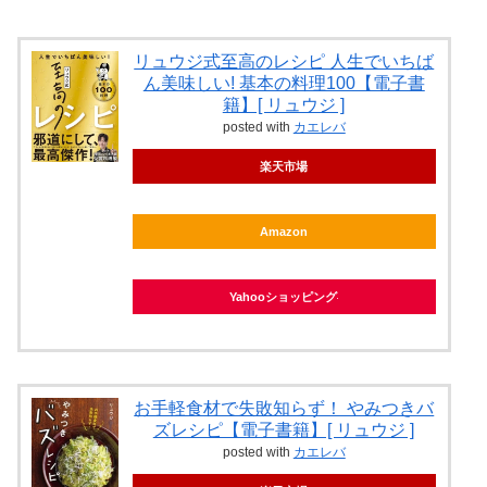
リュウジ式至高のレシピ 人生でいちば
ん美味しい! 基本の料理100【電子書
籍】[ リュウジ ]
posted with
カエレバ
楽天市場
Amazon
Yahooショッピング
お手軽食材で失敗知らず！ やみつきバ
ズレシピ【電子書籍】[ リュウジ ]
posted with
カエレバ