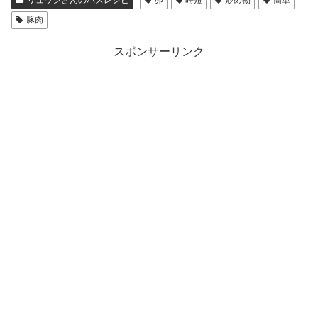
リュウジさんのバズレシピ
卵
時短
炒め物
簡単
豚肉
スポンサーリンク