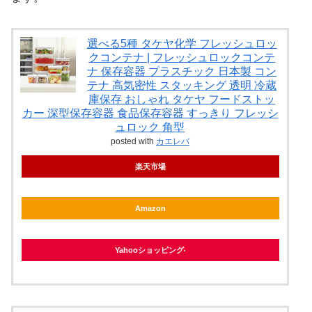
選べる5種 タケヤ化学 フレッシュロッ
クコンテナ | フレッシュロックコンテ
ナ 保存容器 プラスチック 日本製 コン
テナ 高気密性 スタッキング 透明 冷蔵
庫保存 おしゃれ タケヤ フードストッ
カー 深型保存容器 食品保存容器 すっきり フレッシ
ュロック 角型
posted with
カエレバ
楽天市場
Amazon
Yahooショッピング