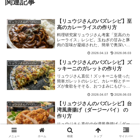
関連記事
【リュウジさんのバズレシピ】至
リュウジさんのバズレシピ
高のカレーライスの作り方
料理研究家リュウジさん考案「至高のカ
レーライス」レシピ。玉ねぎの甘みと豚
肉の旨味が凝縮された、簡単で奥深い味
わいのカレーをご家庭で。
2026.04.13
2026.06.03
【リュウジさんのバズレシピ】ズ
リュウジさんのバズレシピ
ッキーニのガレットの作り方
リュウジさん直伝！ズッキーニを使った
簡単ガレットのレシピ。カレー粉とチー
ズが食欲をそそる、おつまみにもぴった
りの一品です。
2026.04.07
2026.06.03
【リュウジさんのバズレシピ】台
リュウジさんのバズレシピ
湾風唐揚げ（ダージーパイ） の
作り方
リュウジさん直伝の台湾風唐揚げ「ダー
ジーパイ」レシピ。鶏むね肉使用でヘル
シー！本場の味を家庭で手軽に再現でき
メニュー
ホーム
検索
トップ
サイドバー
ます。