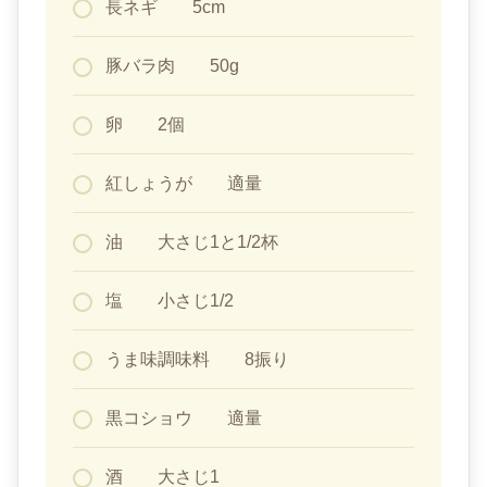
長ネギ 5cm
豚バラ肉 50g
卵 2個
紅しょうが 適量
油 大さじ1と1/2杯
塩 小さじ1/2
うま味調味料 8振り
黒コショウ 適量
酒 大さじ1