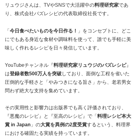
リュウジさんは、TVやSNSで大活躍中の
料理研究家
であ
り、株式会社バズレシピの代表取締役社長です。
「
今日食べたいものを今日作る！
」をコンセプトに、どこ
にでもある身近な食材や調味料を使って、誰でも手軽に美
味しく作れるレシピを日々発信しています。
YouTubeチャンネル『
料理研究家リュウジのバズレシピ
』
は
登録者数500万人を突破
しており、面倒な工程を省いた
圧倒的な手軽さと「やみつきになる旨さ」から、老若男女
問わず絶大な支持を集めています。
その実用性と影響力は出版界でも高く評価されており、
『悪魔のレシピ』と『至高のレシピ』で「
料理レシピ本大
賞 in Japan
」の
大賞を異例の2度受賞
するという、料理界
における確固たる実績を持っています。