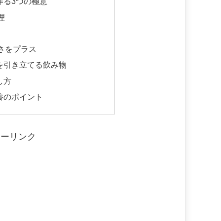
作る3つの極意
理
さをプラス
を引き立てる飲み物
し方
養のポイント
サーリンク