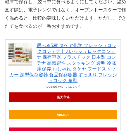
蔵庫で保存し、翌日中に食べるようにしてください。温め
直す際は、電子レンジではなく、オーブントースターで軽
く温めると、比較的美味しくいただけます。ただし、でき
たてを食べるのが一番おすすめです。
選べる5種 タケヤ化学 フレッシュロッ
クコンテナ | フレッシュロックコンテ
ナ 保存容器 プラスチック 日本製 コン
テナ 高気密性 スタッキング 透明 冷蔵
庫保存 おしゃれ タケヤ フードストッ
カー 深型保存容器 食品保存容器 すっきり フレッシ
ュロック 角型
posted with
カエレバ
楽天市場
Amazon