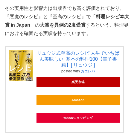
その実用性と影響力は出版界でも高く評価されており、
『悪魔のレシピ』と『至高のレシピ』で「
料理レシピ本大
賞 in Japan
」の
大賞を異例の2度受賞
するという、料理界
における確固たる実績を持っています。
リュウジ式至高のレシピ 人生でいちば
ん美味しい! 基本の料理100【電子書
籍】[ リュウジ ]
posted with
カエレバ
楽天市場
Amazon
Yahooショッピング