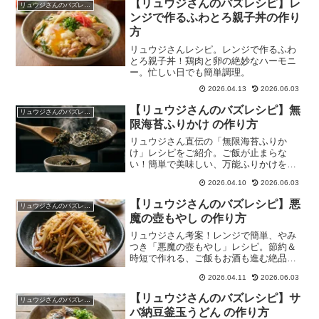
【リュウジさんのバズレシピ】レ
リュウジさんのバズレシピ
ンジで作るふわとろ親子丼の作り
方
リュウジさんレシピ。レンジで作るふわ
とろ親子丼！鶏肉と卵の絶妙なハーモニ
ー。忙しい日でも簡単調理。
2026.04.13
2026.06.03
【リュウジさんのバズレシピ】無
リュウジさんのバズレシピ
限海苔ふりかけ の作り方
リュウジさん直伝の「無限海苔ふりか
け」レシピをご紹介。ご飯が止まらな
い！簡単で美味しい、万能ふりかけをご
家庭で。
2026.04.10
2026.06.03
【リュウジさんのバズレシピ】悪
リュウジさんのバズレシピ
魔の壺もやし の作り方
リュウジさん考案！レンジで簡単、やみ
つき「悪魔の壺もやし」レシピ。節約＆
時短で作れる、ご飯もお酒も進む絶品も
やし料理です。
2026.04.11
2026.06.03
【リュウジさんのバズレシピ】サ
リュウジさんのバズレシピ
バ納豆釜玉うどん の作り方