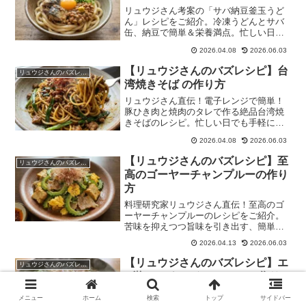
リュウジさん考案の「サバ納豆釜玉うど
ん」レシピをご紹介。冷凍うどんとサバ
缶、納豆で簡単＆栄養満点。忙しい日に
ぴったりの一品です。
2026.04.08
2026.06.03
【リュウジさんのバズレシピ】台
リュウジさんのバズレシピ
湾焼きそば の作り方
リュウジさん直伝！電子レンジで簡単！
豚ひき肉と焼肉のタレで作る絶品台湾焼
きそばのレシピ。忙しい日でも手軽に本
格的な味が楽しめます。
2026.04.08
2026.06.03
【リュウジさんのバズレシピ】至
リュウジさんのバズレシピ
高のゴーヤーチャンプルーの作り
方
料理研究家リュウジさん直伝！至高のゴ
ーヤーチャンプルーのレシピをご紹介。
苦味を抑えつつ旨味を引き出す、簡単で
本格的な味わいをぜひお試しください。
2026.04.13
2026.06.03
【リュウジさんのバズレシピ】エ
リュウジさんのバズレシピ
ビ塩シュウマイラーメン の作り
方
メニュー
ホーム
検索
トップ
サイドバー