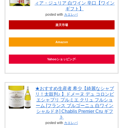
ィア・ジュリア 白ワイン 辛口【ワイン
ギフト】
posted with
カエレバ
楽天市場
Amazon
Yahooショッピング
★おすすめ生産者 希少【綺麗なシャブ
リ！太鼓判♪ 】ドメーヌ デュ コロンビ
エシャブリ プルミエ クリュ フルショ
ーム [フランス ブルゴーニュ 白ワイン
シャルドネ] Chablis Premier Cru ギフ
ト
posted with
カエレバ