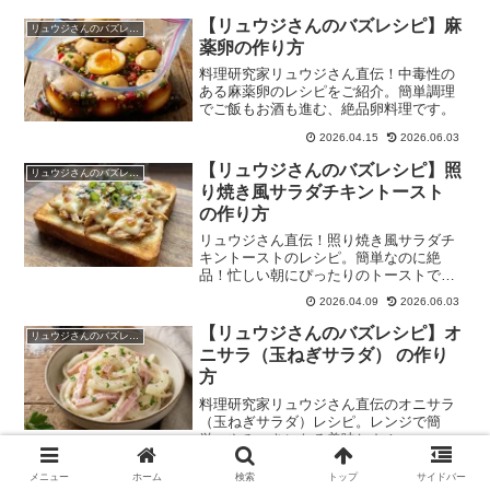
【リュウジさんのバズレシピ】麻
リュウジさんのバズレシピ
薬卵の作り方
料理研究家リュウジさん直伝！中毒性の
ある麻薬卵のレシピをご紹介。簡単調理
でご飯もお酒も進む、絶品卵料理です。
2026.04.15
2026.06.03
【リュウジさんのバズレシピ】照
リュウジさんのバズレシピ
り焼き風サラダチキントースト
の作り方
リュウジさん直伝！照り焼き風サラダチ
キントーストのレシピ。簡単なのに絶
品！忙しい朝にぴったりのトーストで
す。
2026.04.09
2026.06.03
【リュウジさんのバズレシピ】オ
リュウジさんのバズレシピ
ニサラ（玉ねぎサラダ） の作り
方
料理研究家リュウジさん直伝のオニサラ
（玉ねぎサラダ）レシピ。レンジで簡
単、やみつきになる美味しさ！
2026.04.11
2026.06.03
メニュー
ホーム
検索
トップ
サイドバー