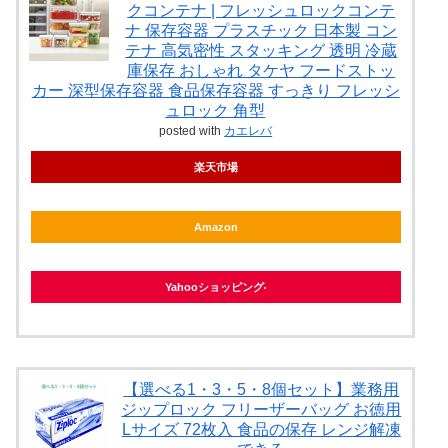
クコンテナ | フレッシュロックコンテ
ナ 保存容器 プラスチック 日本製 コン
テナ 高気密性 スタッキング 透明 冷蔵
庫保存 おしゃれ タケヤ フードストッ
カー 深型保存容器 食品保存容器 すっきり フレッシ
ュロック 角型
posted with
カエレバ
楽天市場
Amazon
Yahooショッピング
【選べる1・3・5・8個セット】業務用
ジップロック フリーザーバッグ お徳用
Lサイズ 72枚入 食品の保存 レンジ解凍