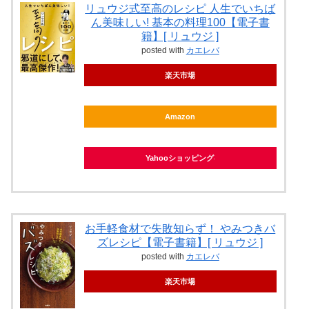
リュウジ式至高のレシピ 人生でいちば
ん美味しい! 基本の料理100【電子書
籍】[ リュウジ ]
posted with
カエレバ
楽天市場
Amazon
Yahooショッピング
お手軽食材で失敗知らず！ やみつきバ
ズレシピ【電子書籍】[ リュウジ ]
posted with
カエレバ
楽天市場