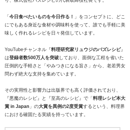
り、株式会社バズレシピの代表取締役社長です。
「
今日食べたいものを今日作る！
」をコンセプトに、どこ
にでもある身近な食材や調味料を使って、誰でも手軽に美
味しく作れるレシピを日々発信しています。
YouTubeチャンネル『
料理研究家リュウジのバズレシピ
』
は
登録者数500万人を突破
しており、面倒な工程を省いた
圧倒的な手軽さと「やみつきになる旨さ」から、老若男女
問わず絶大な支持を集めています。
その実用性と影響力は出版界でも高く評価されており、
『悪魔のレシピ』と『至高のレシピ』で「
料理レシピ本大
賞 in Japan
」の
大賞を異例の2度受賞
するという、料理界
における確固たる実績を持っています。