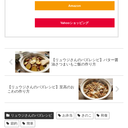
Amazon
Yahooショッピング
【リュウジさんのバズレシピ】バター醤
油さつまいもご飯の作り方
【リュウジさんのバズレシピ】至高のお
こわの作り方
リュウジさんのバズレシピ
お弁当
きのこ
和食
節約
簡単