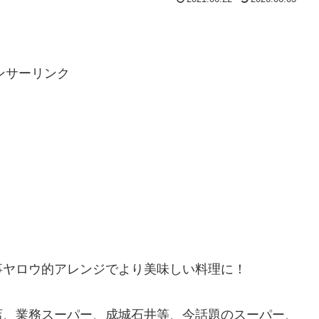
。
ンサーリンク
事ヤロウ的アレンジでより美味しい料理に！
店、業務スーパー、成城石井等、今話題のスーパー、