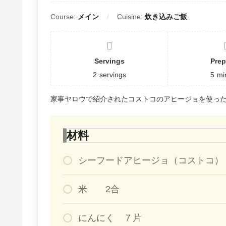
Course:
メイン
Cuisine:
炊き込みご飯
Servings
Prep
2
servings
5
mi
家事ヤロウで紹介されたコストコのアヒージョを使っ
材料
シーフードアヒージョ（コストコ）
米 2合
にんにく ７片