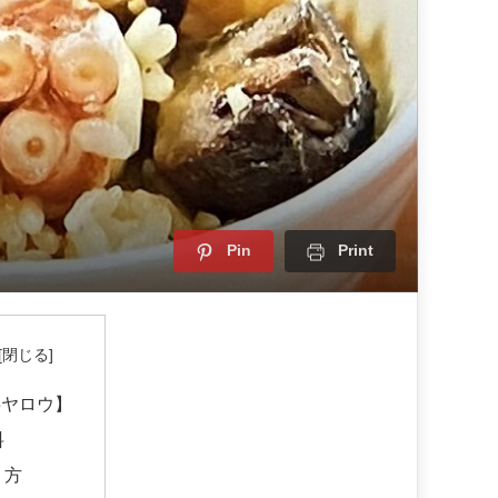
Pin
Print
事ヤロウ】
料
り方