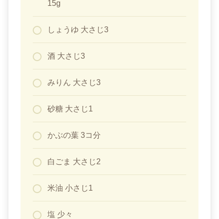
15g
しょうゆ 大さじ3
酒 大さじ3
みりん 大さじ3
砂糖 大さじ1
かぶの葉 3コ分
白ごま 大さじ2
米油 小さじ1
塩 少々