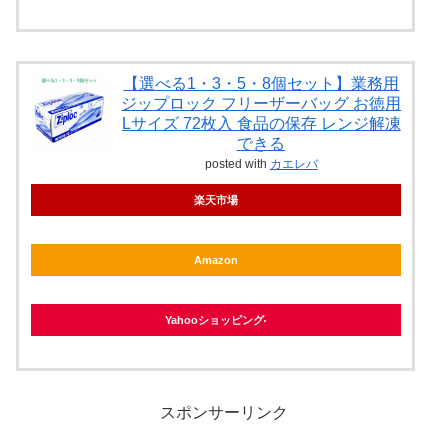
【選べる1・3・5・8個セット】業務用
ジップロック フリーザーバッグ お徳用
Lサイズ 72枚入 食品の保存 レンジ解凍
できる
posted with
カエレバ
楽天市場
Amazon
Yahooショッピング
スポンサーリンク