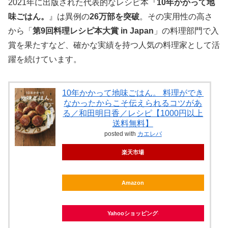
2021年に出版された代表的なレシピ本『
10年かかって地
味ごはん。
』は異例の
26万部を突破
。その実用性の高さ
から「
第9回料理レシピ本大賞 in Japan
」の料理部門で入
賞を果たすなど、確かな実績を持つ人気の料理家として活
躍を続けています。
10年かかって地味ごはん。 料理ができ
なかったからこそ伝えられるコツがあ
る／和田明日香／レシピ【1000円以上
送料無料】
posted with
カエレバ
楽天市場
Amazon
Yahooショッピング