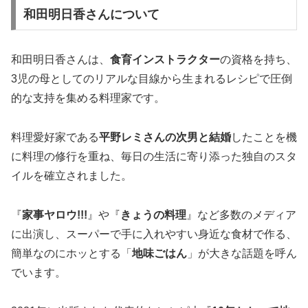
和田明日香さんについて
和田明日香さんは、
食育インストラクター
の資格を持ち、
3児の母としてのリアルな目線から生まれるレシピで圧倒
的な支持を集める料理家です。
料理愛好家である
平野レミさんの次男と結婚
したことを機
に料理の修行を重ね、毎日の生活に寄り添った独自のスタ
イルを確立されました。
『
家事ヤロウ!!!
』や『
きょうの料理
』など多数のメディア
に出演し、スーパーで手に入れやすい身近な食材で作る、
簡単なのにホッとする「
地味ごはん
」が大きな話題を呼ん
でいます。