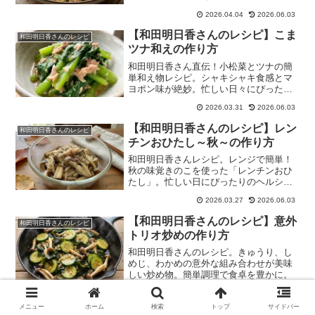
絶妙な、新感覚チャーハンです。
2026.04.04
2026.06.03
【和田明日香さんのレシピ】こま
和田明日香さんのレシピ
ツナ和えの作り方
和田明日香さん直伝！小松菜とツナの簡
単和え物レシピ。シャキシャキ食感とマ
ヨポン味が絶妙。忙しい日々にぴったり
の一品です。
2026.03.31
2026.06.03
【和田明日香さんのレシピ】レン
和田明日香さんのレシピ
チンおひたし～秋～の作り方
和田明日香さんレシピ。レンジで簡単！
秋の味覚きのこを使った「レンチンおひ
たし」。忙しい日にぴったりのヘルシー
な一品です。
2026.03.27
2026.06.03
【和田明日香さんのレシピ】意外
和田明日香さんのレシピ
トリオ炒めの作り方
和田明日香さんのレシピ。きゅうり、し
めじ、わかめの意外な組み合わせが美味
しい炒め物。簡単調理で食卓を豊かに。
2026.04.02
2026.06.03
メニュー
ホーム
検索
トップ
サイドバー
【和田明日香さんのレシピ】大根