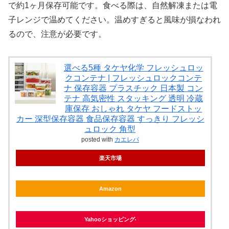
で約1ヶ月保存可能です。食べる際は、自然解凍または電
子レンジで温めてください。温めすぎると風味が損なわれ
るので、注意が必要です。
選べる5種 タケヤ化学 フレッシュロッ
クコンテナ | フレッシュロックコンテ
ナ 保存容器 プラスチック 日本製 コン
テナ 高気密性 スタッキング 透明 冷蔵
庫保存 おしゃれ タケヤ フードストッ
カー 深型保存容器 食品保存容器 すっきり フレッシ
ュロック 角型
posted with
カエレバ
楽天市場
Amazon
Yahooショッピング