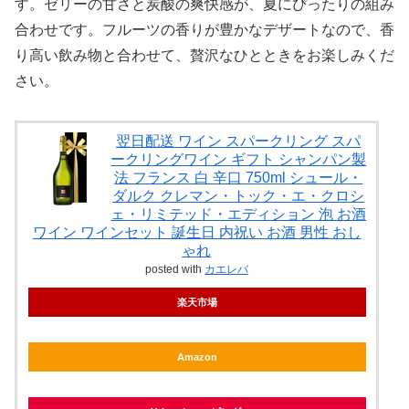
す。ゼリーの甘さと炭酸の爽快感が、夏にぴったりの組み
合わせです。フルーツの香りが豊かなデザートなので、香
り高い飲み物と合わせて、贅沢なひとときをお楽しみくだ
さい。
翌日配送 ワイン スパークリング スパ
ークリングワイン ギフト シャンパン製
法 フランス 白 辛口 750ml シュール・
ダルク クレマン・トック・エ・クロシ
ェ・リミテッド・エディション 泡 お酒
ワイン ワインセット 誕生日 内祝い お酒 男性 おし
ゃれ
posted with
カエレバ
楽天市場
Amazon