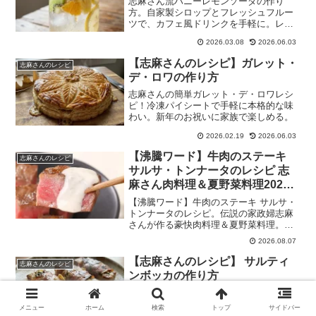
志麻さん流ハニーレモンソーダの作り
方。自家製シロップとフレッシュフルー
ツで、カフェ風ドリンクを手軽に。レシ
ピ、保存方法、アレンジも紹介。
2026.03.08
2026.06.03
【志麻さんのレシピ】ガレット・
志麻さんのレシピ
デ・ロワの作り方
志麻さんの簡単ガレット・デ・ロワレシ
ピ！冷凍パイシートで手軽に本格的な味
わい。新年のお祝いに家族で楽しめる。
2026.02.19
2026.06.03
【沸騰ワード】牛肉のステーキ
志麻さんのレシピ
サルサ・トンナータのレシピ 志
麻さん肉料理＆夏野菜料理2026
年8月7日
【沸騰ワード】牛肉のステーキ サルサ・
トンナータのレシピ。伝説の家政婦志麻
さんが作る豪快肉料理＆夏野菜料理。高
橋文哉さん、俳優の野村康太、川田裕美
2026.08.07
さんに、絶品時短料理を披露！2026年8月
7日
【志麻さんのレシピ】 サルティ
志麻さんのレシピ
ンボッカの作り方
志麻さんレシピのサルティンボッカ！豚
ロース、生ハム、シソのハーモニー。簡
メニュー
ホーム
検索
トップ
サイドバー
単なのに本格的な味わい。おもてなしに