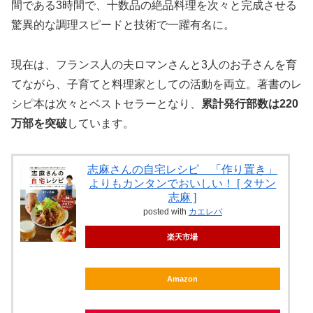
間である3時間で、十数品の絶品料理を次々と完成させる
驚異的な調理スピードと技術で一躍有名に。
現在は、フランス人の夫ロマンさんと3人のお子さんを育
てながら、子育てと料理家としての活動を両立。著書のレ
シピ本は次々とベストセラーとなり、
累計発行部数は220
万部を突破
しています。
志麻さんの自宅レシピ 「作り置き」
よりもカンタンでおいしい！ [ タサン
志麻 ]
posted with
カエレバ
楽天市場
Amazon