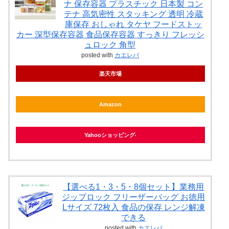
ナ 保存容器 プラスチック 日本製 コン
テナ 高気密性 スタッキング 透明 冷蔵
庫保存 おしゃれ タケヤ フードストッ
カー 深型保存容器 食品保存容器 すっきり フレッシ
ュロック 角型
posted with
カエレバ
楽天市場
Amazon
Yahooショッピング
【選べる1・3・5・8個セット】業務用
ジップロック フリーザーバッグ お徳用
Lサイズ 72枚入 食品の保存 レンジ解凍
できる
posted with
カエレバ