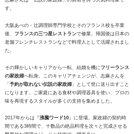
す。
大阪あべの・辻調理師専門学校とそのフランス校を卒業
後、
フランスの三つ星レストラン
で修業。帰国後は日本の
老舗フレンチレストランなどで料理人として活躍されまし
た。
その輝かしいキャリアから一転、結婚を機に
フリーランス
の家政婦
へ転身。このキャリアチェンジが、志麻さんを
「
予約が取れない伝説の家政婦
」として世に送り出すこと
になります。ご家庭にある食材や調理器具を使い、プロの
味を再現するスタイルが多くの支持を集めました。
2017年からは『
沸騰ワード10
』に登場。家政婦の契約時
間である3時間で、十数品の絶品料理を次々と完成させる