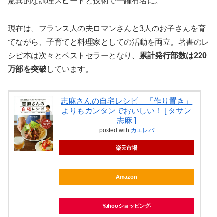
驚異的な調理スピードと技術で一躍有名に。
現在は、フランス人の夫ロマンさんと3人のお子さんを育
てながら、子育てと料理家としての活動を両立。著書のレ
シピ本は次々とベストセラーとなり、
累計発行部数は220
万部を突破
しています。
志麻さんの自宅レシピ 「作り置き」
よりもカンタンでおいしい！ [ タサン
志麻 ]
posted with
カエレバ
楽天市場
Amazon
Yahooショッピング