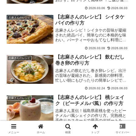
魔法のレシピをあなたも！
2026.03.06
2026.06.03
【志麻さんのレシピ】 シイタケ
志麻さんのレシピ
パイの作り方
志麻さんレシピ！シイタケの旨味が凝縮
された絶品パイ。簡単なのに本格的な味
わい。パーティーやおもてなし料理にも
最適。
2026.03.08
2026.06.03
【志麻さんのレシピ】 飲むだし
志麻さんのレシピ
巻き卵の作り方
志麻さんの飲むだし巻き卵レシピ。出汁
の旨味が凝縮された、新感覚の卵料理。
忙しい朝にもぴったりの簡単レシピで
す。
2026.02.24
2026.06.03
【志麻さんのレシピ】 桃シェイ
志麻さんのレシピ
ク（ピーチメルバ風）の作り方
志麻さん直伝！福島県産桃を使ったピー
チメルバ風シェイクの作り方。完熟桃と
手作りカスタードで最高のデザートを。
2026.03.12
2026.06.03
メニュー
ホーム
検索
トップ
サイドバー