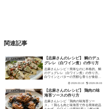
関連記事
【志麻さんのレシピ】 鯛のデュ
志麻さんのレシピ
グレレ（白ワイン煮）の作り方
志麻さんレシピ！簡単なのに本格的。鯛
のデュグレレ（白ワイン煮）の作り方。
白ワインとバターの芳醇な香りが食欲を
そそります。
2026.03.10
2026.06.03
【志麻さんのレシピ】 鶏肉の味
志麻さんのレシピ
海苔ソースの作り方
志麻さんレシピ「鶏肉の味海苔ソー
ス」！鶏もも肉と味海苔で作る簡単絶品
おかず。白ワインで風味UP！ご飯が進む