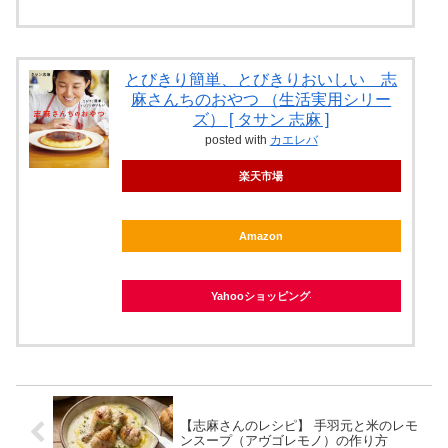
とびきり簡単、とびきりおいしい 志
麻さんちのおやつ （生活実用シリー
ズ） [ タサン 志麻 ]
posted with
カエレバ
楽天市場
Amazon
Yahooショッピング
【志麻さんのレシピ】 手羽元と米のレモ
ンスープ（アヴゴレモノ）の作り方