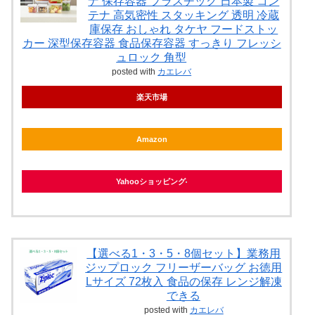
ナ 保存容器 プラスチック 日本製 コン
テナ 高気密性 スタッキング 透明 冷蔵
庫保存 おしゃれ タケヤ フードストッ
カー 深型保存容器 食品保存容器 すっきり フレッシ
ュロック 角型
posted with
カエレバ
楽天市場
Amazon
Yahooショッピング
【選べる1・3・5・8個セット】業務用
ジップロック フリーザーバッグ お徳用
Lサイズ 72枚入 食品の保存 レンジ解凍
できる
posted with
カエレバ