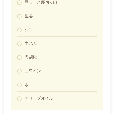
豚ロース厚切り肉
生姜
シソ
生ハム
塩胡椒
白ワイン
水
オリーブオイル