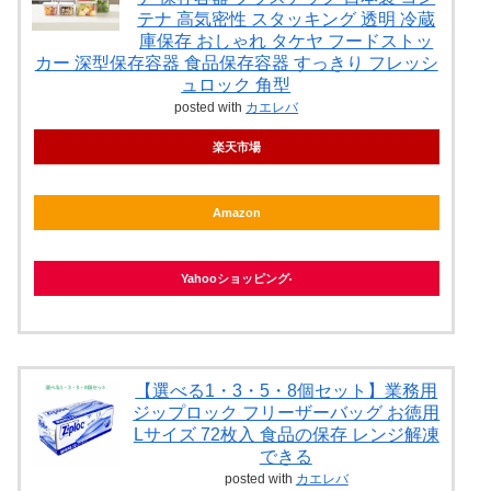
テナ 高気密性 スタッキング 透明 冷蔵
庫保存 おしゃれ タケヤ フードストッ
カー 深型保存容器 食品保存容器 すっきり フレッシ
ュロック 角型
posted with
カエレバ
楽天市場
Amazon
Yahooショッピング
【選べる1・3・5・8個セット】業務用
ジップロック フリーザーバッグ お徳用
Lサイズ 72枚入 食品の保存 レンジ解凍
できる
posted with
カエレバ