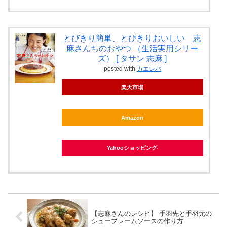
とびきり簡単、とびきりおいしい 志
麻さんちのおやつ （生活実用シリー
ズ） [ タサン 志麻 ]
posted with
カエレバ
楽天市場
Amazon
Yahooショッピング
【志麻さんのレシピ】 手羽先と手羽元の
シュープレームソースの作り方