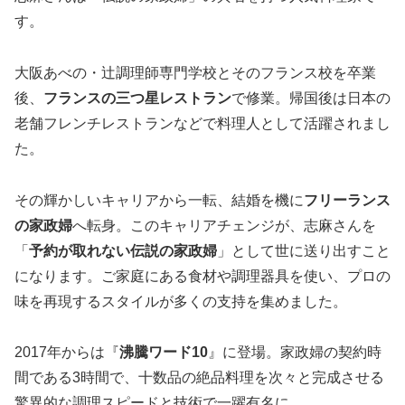
す。
大阪あべの・辻調理師専門学校とそのフランス校を卒業
後、
フランスの三つ星レストラン
で修業。帰国後は日本の
老舗フレンチレストランなどで料理人として活躍されまし
た。
その輝かしいキャリアから一転、結婚を機に
フリーランス
の家政婦
へ転身。このキャリアチェンジが、志麻さんを
「
予約が取れない伝説の家政婦
」として世に送り出すこと
になります。ご家庭にある食材や調理器具を使い、プロの
味を再現するスタイルが多くの支持を集めました。
2017年からは『
沸騰ワード10
』に登場。家政婦の契約時
間である3時間で、十数品の絶品料理を次々と完成させる
驚異的な調理スピードと技術で一躍有名に。