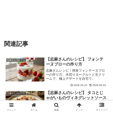
関連記事
【志麻さんのレシピ】 フォンテ
志麻さんのレシピ
ーヌブローの作り方
志麻さんレシピ！簡単フォンテーヌブロ
ーの作り方。水切りヨーグルトと生クリ
ームで、極上デザートを自宅で。
2026.03.15
2026.06.03
【志麻さんのレシピ】 タコとじ
志麻さんのレシピ
ゃがいものヴィネグレットソース
の作り方
志麻さんレシピ！タコとじゃがいものヴ
メニュー
ホーム
検索
トップ
サイドバー
ィネグレットソースの作り方。簡単なの