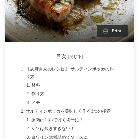
Print
目次
【志麻さんのレシピ】 サルティンボッカの作
り方
材料
作り方
メモ
サルティンボッカを美味しく作る3つの極意
豚肉は叩いて薄く均一に！
シソは焼きすぎない！
白ワインは煮詰めてソースに！