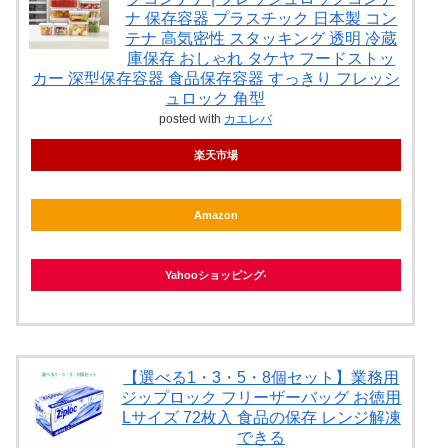
ナ 保存容器 プラスチック 日本製 コン
テナ 高気密性 スタッキング 透明 冷蔵
庫保存 おしゃれ タケヤ フードストッ
カー 深型保存容器 食品保存容器 すっきり フレッシ
ュロック 角型
posted with
カエレバ
楽天市場
Amazon
Yahooショッピング
【選べる1・3・5・8個セット】業務用
ジップロック フリーザーバッグ お徳用
Lサイズ 72枚入 食品の保存 レンジ解凍
できる