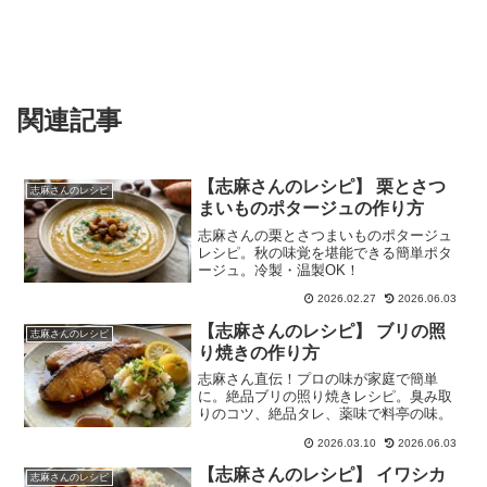
関連記事
【志麻さんのレシピ】 栗とさつ
志麻さんのレシピ
まいものポタージュの作り方
志麻さんの栗とさつまいものポタージュ
レシピ。秋の味覚を堪能できる簡単ポタ
ージュ。冷製・温製OK！
2026.02.27
2026.06.03
【志麻さんのレシピ】 ブリの照
志麻さんのレシピ
り焼きの作り方
志麻さん直伝！プロの味が家庭で簡単
に。絶品ブリの照り焼きレシピ。臭み取
りのコツ、絶品タレ、薬味で料亭の味。
2026.03.10
2026.06.03
【志麻さんのレシピ】 イワシカ
志麻さんのレシピ