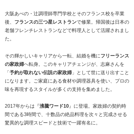
大阪あべの・辻調理師専門学校とそのフランス校を卒業
後、
フランスの三つ星レストラン
で修業。帰国後は日本の
老舗フレンチレストランなどで料理人として活躍されまし
た。
その輝かしいキャリアから一転、結婚を機に
フリーランス
の家政婦
へ転身。このキャリアチェンジが、志麻さんを
「
予約が取れない伝説の家政婦
」として世に送り出すこと
になります。ご家庭にある食材や調理器具を使い、プロの
味を再現するスタイルが多くの支持を集めました。
2017年からは『
沸騰ワード10
』に登場。家政婦の契約時
間である3時間で、十数品の絶品料理を次々と完成させる
驚異的な調理スピードと技術で一躍有名に。