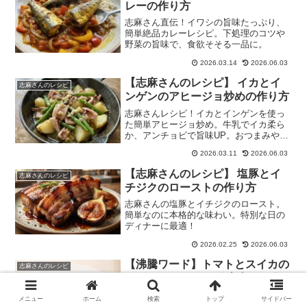
レーの作り方
志麻さん直伝！イワシの旨味たっぷり、
簡単絶品カレーレシピ。下処理のコツや
野菜の旨味で、食欲そそる一品に。
2026.03.14
2026.06.03
【志麻さんのレシピ】 イカとイ
志麻さんのレシピ
ンゲンのアヒージョ炒めの作り方
志麻さんレシピ！イカとインゲンを使っ
た簡単アヒージョ炒め。牛乳でイカ柔ら
か、アンチョビで旨味UP。おつまみやパ
ーティーに最適！
2026.03.11
2026.06.03
【志麻さんのレシピ】 塩豚とイ
志麻さんのレシピ
チジクのローストの作り方
志麻さんの塩豚とイチジクのロースト。
簡単なのに本格的な味わい。特別な日の
ディナーに最適！
2026.02.25
2026.06.03
【沸騰ワード】トマトとスイカの
志麻さんのレシピ
ガスパチョのレシピ 志麻さん肉
料理＆夏野菜料理2026年8月7日
メニュー
ホーム
検索
トップ
サイドバー