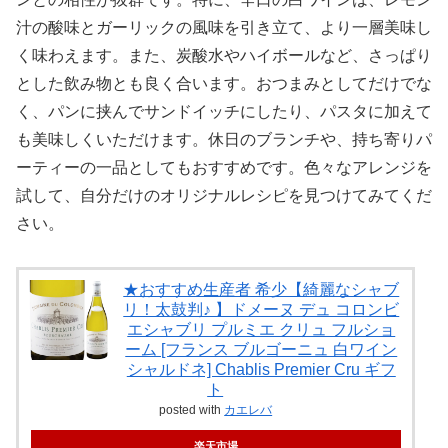
汁の酸味とガーリックの風味を引き立て、より一層美味し
く味わえます。また、炭酸水やハイボールなど、さっぱり
とした飲み物とも良く合います。おつまみとしてだけでな
く、パンに挟んでサンドイッチにしたり、パスタに加えて
も美味しくいただけます。休日のブランチや、持ち寄りパ
ーティーの一品としてもおすすめです。色々なアレンジを
試して、自分だけのオリジナルレシピを見つけてみてくだ
さい。
★おすすめ生産者 希少【綺麗なシャブ
リ！太鼓判♪ 】ドメーヌ デュ コロンビ
エシャブリ プルミエ クリュ フルショ
ーム [フランス ブルゴーニュ 白ワイン
シャルドネ] Chablis Premier Cru ギフ
ト
posted with
カエレバ
楽天市場