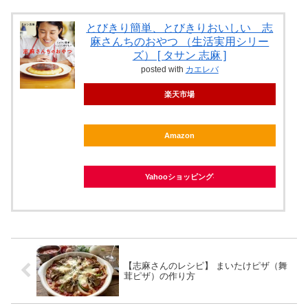
とびきり簡単、とびきりおいしい 志
麻さんちのおやつ （生活実用シリー
ズ） [ タサン 志麻 ]
posted with
カエレバ
楽天市場
Amazon
Yahooショッピング
【志麻さんのレシピ】 まいたけピザ（舞
茸ピザ）の作り方