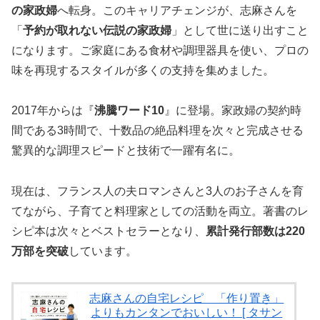
の家政婦
へ転身。このキャリアチェンジが、志麻さんを
「
予約が取れない伝説の家政婦
」として世に送り出すこと
になります。ご家庭にある食材や調理器具を使い、プロの
味を再現するスタイルが多くの支持を集めました。
2017年からは『
沸騰ワード10
』に登場。家政婦の契約時
間である3時間で、十数品の絶品料理を次々と完成させる
驚異的な調理スピードと技術で一躍有名に。
現在は、フランス人の夫ロマンさんと3人のお子さんを育
てながら、子育てと料理家としての活動を両立。著書のレ
シピ本は次々とベストセラーとなり、
累計発行部数は220
万部を突破
しています。
志麻さんの自宅レシピ 「作り置き」
よりもカンタンでおいしい！ [ タサン