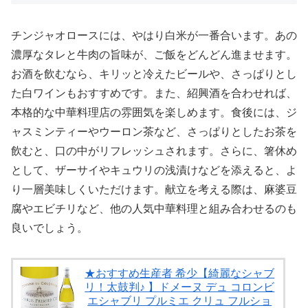
チンジャオロースには、やはり白米が一番合います。あの
濃厚なタレと牛肉の旨味が、ご飯をどんどん進ませます。
お酒を飲むなら、キリッと冷えたビールや、さっぱりとし
た白ワインもおすすめです。また、紹興酒を合わせれば、
本格的な中華料理店の雰囲気を楽しめます。食後には、ジ
ャスミンティーやウーロン茶など、さっぱりとしたお茶を
飲むと、口の中がリフレッシュされます。さらに、箸休め
として、ザーサイやキュウリの浅漬けなどを添えると、よ
り一層美味しくいただけます。献立を考える際は、麻婆豆
腐やエビチリなど、他の人気中華料理と組み合わせるのも
良いでしょう。
★おすすめ生産者 希少【綺麗なシャブ
リ！太鼓判♪ 】ドメーヌ デュ コロンビ
エシャブリ プルミエ クリュ フルショ