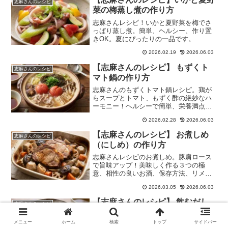
志麻さんのレシピ
菜の梅蒸し煮の作り方
志麻さんレシピ！いかと夏野菜を梅でさ
っぱり蒸し煮。簡単、ヘルシー、作り置
きOK。夏にぴったりの一品です。
2026.02.19
2026.06.03
【志麻さんのレシピ】 もずくト
志麻さんのレシピ
マト鍋の作り方
志麻さんのもずくトマト鍋レシピ。鶏が
らスープとトマト、もずく酢の絶妙なハ
ーモニー！ヘルシーで簡単、栄養満点な
鍋料理。
2026.02.28
2026.06.03
【志麻さんのレシピ】 お煮しめ
志麻さんのレシピ
（にしめ）の作り方
志麻さんレシピのお煮しめ。豚肩ロース
で旨味アップ！美味しく作る３つの極
意、相性の良いお酒、保存方法、リメイ
クアイデアも紹介。
2026.03.05
2026.06.03
【志麻さんのレシピ】 飲むだし
志麻さんのレシピ
巻き卵の作り方
メニュー
ホーム
検索
トップ
サイドバー
志麻さんの飲むだし巻き卵レシピ。出汁