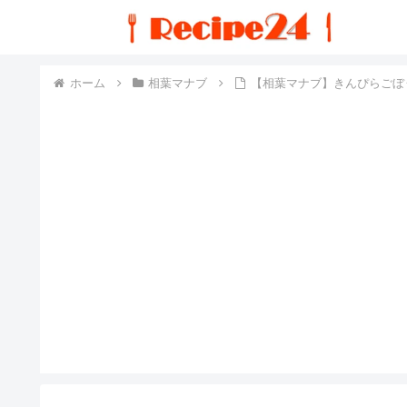
ホーム
相葉マナブ
【相葉マナブ】きんぴらごぼう