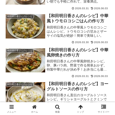
い朝でも手軽に作れて、栄養満点。
2026.03.31
2026.06.03
【和田明日香さんのレシピ】中華
和田明日香さんのレシピ
風トウモロコシごはんの作り方
和田明日香さんの中華風トウモロコシご
はんレシピ。トウモロコシの甘みとザー
サイの塩気が絶妙！簡単で美味しい。
2026.03.30
2026.06.03
【和田明日香さんのレシピ】中華
和田明日香さんのレシピ
風卵焼きの作り方
和田明日香さんの中華風卵焼きレシピ。
卵、豚バラ肉、野菜で作る簡単おかず。
特製中華だれが決め手！お弁当にも最
適。
2026.03.31
2026.06.03
【和田明日香さんのレシピ】ヨー
和田明日香さんのレシピ
グルトソースの作り方
和田明日香さん直伝のヨーグルトソース
レシピ。ギリシャヨーグルトとクミンで
作る、お肉料理にぴったりの万能ソース
です。
2026.04.03
2026.06.03
メニュー
ホーム
検索
トップ
サイドバー