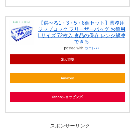
【選べる1・3・5・8個セット】業務用
ジップロック フリーザーバッグ お徳用
Lサイズ 72枚入 食品の保存 レンジ解凍
できる
posted with
カエレバ
楽天市場
Amazon
Yahooショッピング
スポンサーリンク