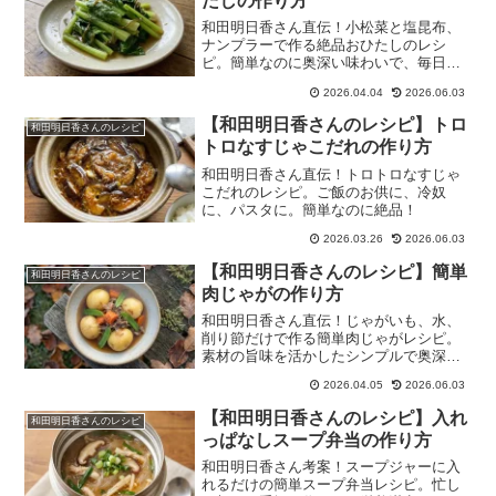
たしの作り方
和田明日香さん直伝！小松菜と塩昆布、
ナンプラーで作る絶品おひたしのレシ
ピ。簡単なのに奥深い味わいで、毎日の
食卓を豊かにします。
2026.04.04
2026.06.03
【和田明日香さんのレシピ】トロ
和田明日香さんのレシピ
トロなすじゃこだれの作り方
和田明日香さん直伝！トロトロなすじゃ
こだれのレシピ。ご飯のお供に、冷奴
に、パスタに。簡単なのに絶品！
2026.03.26
2026.06.03
【和田明日香さんのレシピ】簡単
和田明日香さんのレシピ
肉じゃがの作り方
和田明日香さん直伝！じゃがいも、水、
削り節だけで作る簡単肉じゃがレシピ。
素材の旨味を活かしたシンプルで奥深い
味わいです。
2026.04.05
2026.06.03
【和田明日香さんのレシピ】入れ
和田明日香さんのレシピ
っぱなしスープ弁当の作り方
和田明日香さん考案！スープジャーに入
れるだけの簡単スープ弁当レシピ。忙し