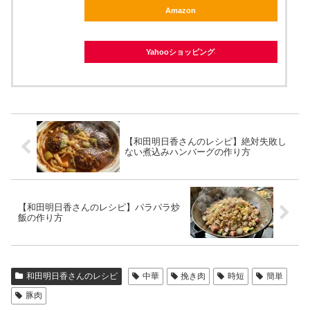
Amazon
Yahooショッピング
【和田明日香さんのレシピ】絶対失敗し
ない煮込みハンバーグの作り方
【和田明日香さんのレシピ】パラパラ炒
飯の作り方
和田明日香さんのレシピ
中華
挽き肉
時短
簡単
豚肉