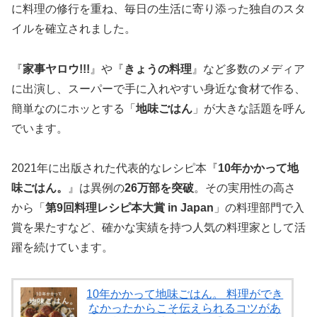
に料理の修行を重ね、毎日の生活に寄り添った独自のスタ
イルを確立されました。
『
家事ヤロウ!!!
』や『
きょうの料理
』など多数のメディア
に出演し、スーパーで手に入れやすい身近な食材で作る、
簡単なのにホッとする「
地味ごはん
」が大きな話題を呼ん
でいます。
2021年に出版された代表的なレシピ本『
10年かかって地
味ごはん。
』は異例の
26万部を突破
。その実用性の高さ
から「
第9回料理レシピ本大賞 in Japan
」の料理部門で入
賞を果たすなど、確かな実績を持つ人気の料理家として活
躍を続けています。
10年かかって地味ごはん。 料理ができ
なかったからこそ伝えられるコツがあ