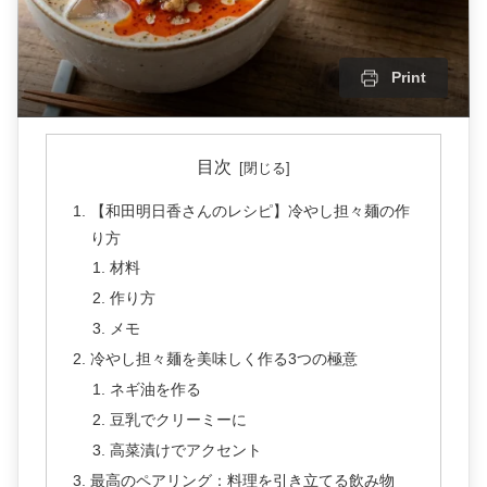
Print
目次
【和田明日香さんのレシピ】冷やし担々麺の作
り方
材料
作り方
メモ
冷やし担々麺を美味しく作る3つの極意
ネギ油を作る
豆乳でクリーミーに
高菜漬けでアクセント
最高のペアリング：料理を引き立てる飲み物