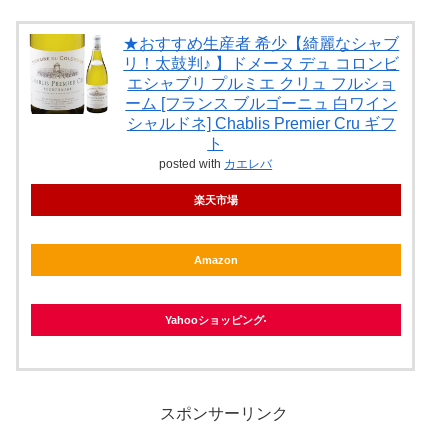
★おすすめ生産者 希少【綺麗なシャブ
リ！太鼓判♪ 】ドメーヌ デュ コロンビ
エシャブリ プルミエ クリュ フルショ
ーム [フランス ブルゴーニュ 白ワイン
シャルドネ] Chablis Premier Cru ギフ
ト
posted with
カエレバ
楽天市場
Amazon
Yahooショッピング
スポンサーリンク