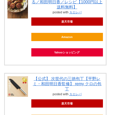
る／和田明日香／レシピ【1000円以上
送料無料】
posted with
カエレバ
楽天市場
Amazon
Yahooショッピング
【公式】 次世代の三徳包丁【平野レ
ミ・和田明日香監修】 remy クロの包
丁
posted with
カエレバ
楽天市場