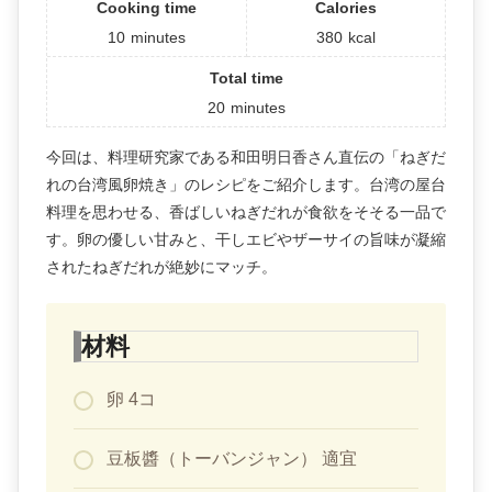
Cooking time
Calories
10
minutes
380
kcal
Total time
20
minutes
今回は、料理研究家である和田明日香さん直伝の「ねぎだ
れの台湾風卵焼き」のレシピをご紹介します。台湾の屋台
料理を思わせる、香ばしいねぎだれが食欲をそそる一品で
す。卵の優しい甘みと、干しエビやザーサイの旨味が凝縮
されたねぎだれが絶妙にマッチ。
材料
卵 4コ
豆板醬（トーバンジャン） 適宜