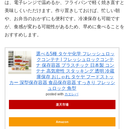
は、電子レンジで温めるか、フライパンで軽く焼き直すと
美味しくいただけます。作り置きしておけば、忙しい朝
や、お弁当のおかずにも便利です。冷凍保存も可能です
が、食感が変わる可能性があるため、早めに食べることを
おすすめします。
選べる5種 タケヤ化学 フレッシュロッ
クコンテナ | フレッシュロックコンテ
ナ 保存容器 プラスチック 日本製 コン
テナ 高気密性 スタッキング 透明 冷蔵
庫保存 おしゃれ タケヤ フードストッ
カー 深型保存容器 食品保存容器 すっきり フレッシ
ュロック 角型
posted with
カエレバ
楽天市場
Amazon