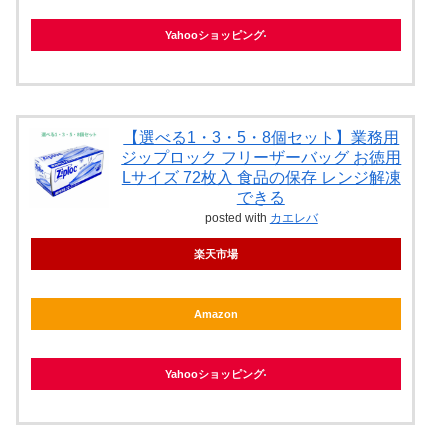
Yahooショッピング
【選べる1・3・5・8個セット】業務用
ジップロック フリーザーバッグ お徳用
Lサイズ 72枚入 食品の保存 レンジ解凍
できる
posted with
カエレバ
楽天市場
Amazon
Yahooショッピング