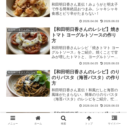
和田明日香さん直伝！みょうがと明太子
で作る簡単絶品おつまみ。シャキシャキ
食感とピリ辛がたまらない！
2026.04.06
2026.06.03
【和田明日香さんのレシピ】焼き
和田明日香さんのレシピ
トマト ヨーグルトソースの作り
方
和田明日香さんレシピ「焼きトマト ヨー
グルトソース」をご紹介。焼くことで甘
みが増したトマトと、ヨーグルトソース
の相性が抜群。簡単でおしゃれな一品で
2026.04.05
2026.06.03
す。
【和田明日香さんのレシピ】のり
和田明日香さんのレシピ
のりパスタ（海苔パスタ）の作り
方
和田明日香さん直伝！和風だしと海苔の
風味がたまらない、簡単のりのりパスタ
（海苔パスタ）のレシピをご紹介。忙し
い日でも手軽に作れます。
2026.04.03
2026.06.03
【和田明日香さんのレシピ】ネギ
和田明日香さんのレシピ
塩チキンの作り方
メニュー
ホーム
検索
トップ
サイドバー
和田明日香さん直伝！鶏もも肉と長ネギ