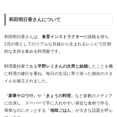
和田明日香さんについて
和田明日香さんは、
食育インストラクター
の資格を持ち、
3児の母としてのリアルな目線から生まれるレシピで圧倒
的な支持を集める料理家です。
料理愛好家である
平野レミさんの次男と結婚
したことを機
に料理の修行を重ね、毎日の生活に寄り添った独自のスタ
イルを確立されました。
『
家事ヤロウ!!!
』や『
きょうの料理
』など多数のメディア
に出演し、スーパーで手に入れやすい身近な食材で作る、
簡単なのにホッとする「
地味ごはん
」が大きな話題を呼ん