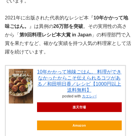
でいます。
2021年に出版された代表的なレシピ本『
10年かかって地
味ごはん。
』は異例の
26万部を突破
。その実用性の高さ
から「
第9回料理レシピ本大賞 in Japan
」の料理部門で入
賞を果たすなど、確かな実績を持つ人気の料理家として活
躍を続けています。
10年かかって地味ごはん。 料理ができ
なかったからこそ伝えられるコツがあ
る／和田明日香／レシピ【1000円以上
送料無料】
posted with
カエレバ
楽天市場
Amazon