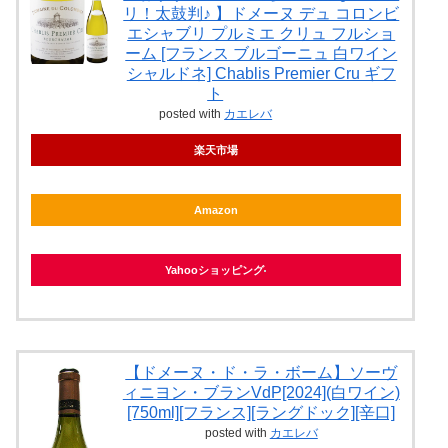
リ！太鼓判♪ 】ドメーヌ デュ コロンビ
エシャブリ プルミエ クリュ フルショ
ーム [フランス ブルゴーニュ 白ワイン
シャルドネ] Chablis Premier Cru ギフ
ト
posted with
カエレバ
楽天市場
Amazon
Yahooショッピング
【ドメーヌ・ド・ラ・ボーム】ソーヴ
ィニヨン・ブランVdP[2024](白ワイン)
[750ml][フランス][ラングドック][辛口]
posted with
カエレバ