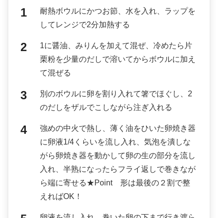
耐熱ボウルにかつお節、水を入れ、ラップを
してレンジで2分加熱する
1に醤油、みりんを加えて混ぜ、冷めたら片
栗粉を少量のだしで溶いてからボウルに加え
て混ぜる
別のボウルに卵を割り入れて箸でほぐし、2
のだしをザルでこしながら注ぎ入れる
強めの中火で熱し、薄く油をひいた卵焼き器
に卵液1/4くらいを流し入れ、気泡を潰しな
がら卵焼き器を動かして卵の生の部分を流し
入れ、半熟になったらフライ返しで巻きなが
ら端に寄せる★Point 形は最後の２割で整
えればOK！
卵液を流し入れ、巻いた卵の下まで行き渡ら