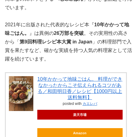
でいます。
2021年に出版された代表的なレシピ本『
10年かかって地
味ごはん。
』は異例の
26万部を突破
。その実用性の高さ
から「
第9回料理レシピ本大賞 in Japan
」の料理部門で入
賞を果たすなど、確かな実績を持つ人気の料理家として活
躍を続けています。
10年かかって地味ごはん。 料理ができ
なかったからこそ伝えられるコツがあ
る／和田明日香／レシピ【1000円以上
送料無料】
posted with
カエレバ
楽天市場
Amazon