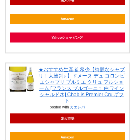
楽天市場
Amazon
Yahooショッピング
★おすすめ生産者 希少【綺麗なシャブ
リ！太鼓判♪ 】ドメーヌ デュ コロンビ
エシャブリ プルミエ クリュ フルショ
ーム [フランス ブルゴーニュ 白ワイン
シャルドネ] Chablis Premier Cru ギフ
ト
posted with
カエレバ
楽天市場
Amazon