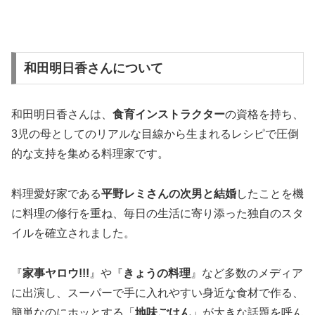
和田明日香さんについて
和田明日香さんは、
食育インストラクター
の資格を持ち、
3児の母としてのリアルな目線から生まれるレシピで圧倒
的な支持を集める料理家です。
料理愛好家である
平野レミさんの次男と結婚
したことを機
に料理の修行を重ね、毎日の生活に寄り添った独自のスタ
イルを確立されました。
『
家事ヤロウ!!!
』や『
きょうの料理
』など多数のメディア
に出演し、スーパーで手に入れやすい身近な食材で作る、
簡単なのにホッとする「
地味ごはん
」が大きな話題を呼ん