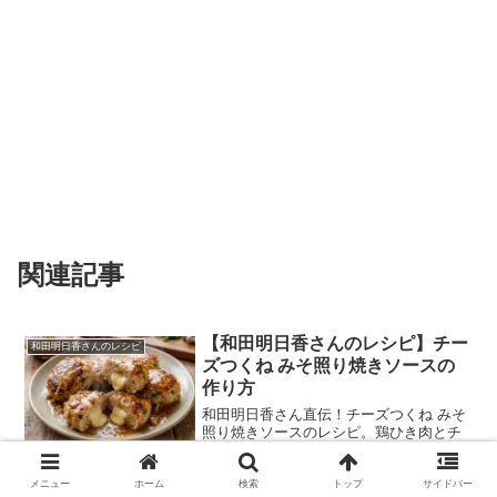
関連記事
【和田明日香さんのレシピ】チー
和田明日香さんのレシピ
ズつくね みそ照り焼きソースの
作り方
和田明日香さん直伝！チーズつくね みそ
照り焼きソースのレシピ。鶏ひき肉とチ
ーズが絶妙にマッチ。ご飯にもお酒にも
合う簡単絶品料理。
2026.03.28
2026.06.03
メニュー
ホーム
検索
トップ
サイドバー