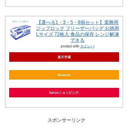
【選べる1・3・5・8個セット】業務用
ジップロック フリーザーバッグ お徳用
Lサイズ 72枚入 食品の保存 レンジ解凍
できる
posted with
カエレバ
楽天市場
Amazon
Yahooショッピング
スポンサーリンク