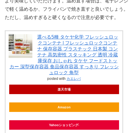
より美味しくいただけます。温め直す場合は、電子レンジ
で軽く温めるか、フライパンで焼き直すと良いでしょう。
ただし、温めすぎると硬くなるので注意が必要です。
選べる5種 タケヤ化学 フレッシュロッ
クコンテナ | フレッシュロックコンテ
ナ 保存容器 プラスチック 日本製 コン
テナ 高気密性 スタッキング 透明 冷蔵
庫保存 おしゃれ タケヤ フードストッ
カー 深型保存容器 食品保存容器 すっきり フレッシ
ュロック 角型
posted with
カエレバ
楽天市場
Amazon
Yahooショッピング