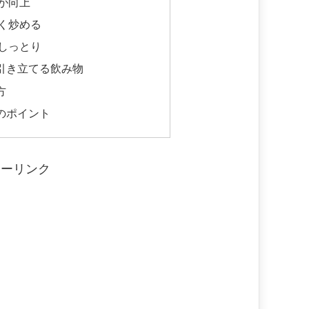
が向上
く炒める
しっとり
引き立てる飲み物
方
のポイント
サーリンク