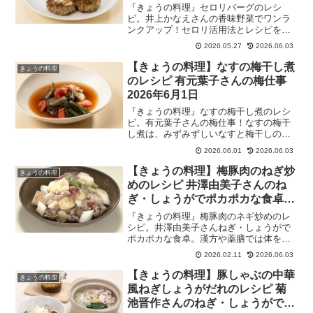
日
『きょうの料理』セロリバーグのレシ
ピ。井上かなえさんの香味野菜でワンラ
ンクアップ！セロリ活用法とレシピを伝
授！セロリバーグは、玉ねぎの代わりに
2026.05.27
2026.06.03
刻んだセロリをたっぷり加えたハンバー
グで、セロリが肉のクセをやわらげ、爽
【きょうの料理】なすの梅干し煮
きょうの料理
やかな風味と食感が楽しめます。ライブ
のレシピ 有元葉子さんの梅仕事
ドアブログ殿堂入り料理ブロガーさんで
2026年6月1日
す。2026年5月27日
『きょうの料理』なすの梅干し煮のレシ
ピ。有元葉子さんの梅仕事！なすの梅干
し煮は、みずみずしいなすと梅干しの相
性抜群！冷やして食べても美味しい、初
2026.06.01
2026.06.03
夏のおかずです。梅干しや青梅のメープ
ルシロップ漬けのレシピと活用法を伝
【きょうの料理】梅豚肉のねぎ炒
きょうの料理
授！有元さんは素材の持ち味を最大限に
めのレシピ 井澤由美子さんのね
生かしたシンプルで美味しいレシピが人
ぎ・しょうがでポカポカな食卓
気の料理研究家です。2026年6月1日
2026年2月11日
『きょうの料理』梅豚肉のネギ炒めのレ
シピ。井澤由美子さんねぎ・しょうがで
ポカポカな食卓。漢方や薬膳では体を温
め、胃腸の調子を整えると言われるネ
2026.02.11
2026.06.03
ギ・しょうが・長芋に、梅干しをもみこ
んだ豚肉を合わせた、梅豚肉のネギ炒め
【きょうの料理】豚しゃぶの中華
きょうの料理
を伝授！冷えが気になるこの時期にネギ
風ねぎしょうがだれのレシピ 菊
と生姜をたっぷり使った身も心も温まる
池晋作さんのねぎ・しょうがでポ
中華を伝授！2026年2月11日