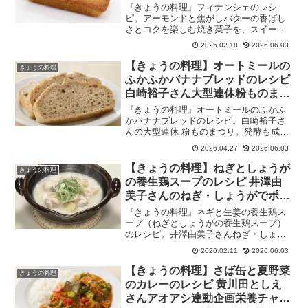
『きょうの料理』フィナンシェのレシ
ピ。アーモンドと焦がしバターの香ばし
さとコクを楽しむ焼き菓子を、スイーツ
店を営む小笠原朋子さんが伝授！お店で
2025.02.18
2026.06.03
一番人気の看板スイーツだそうです！お
やつのじかんの焼き菓子レシピ。
【きょうの料理】オートミールの
きょうの料理
2025/02/18
ふかふかバナナブレッドのレシピ
白崎裕子さん大型連休粉ものまつ
り2026年4月27日
『きょうの料理』オートミールのふかふ
かバナナブレッドのレシピ。白崎裕子さ
んの大型連休 粉ものまつり。発酵も成形
も必要なしのバナナブレッドはフードプ
2026.04.27
2026.06.03
ロセッサーでガーッと混ぜて焼くだけの
お手軽パン。しっとりモチモチ食感でや
【きょうの料理】ねぎとしょうが
きょうの料理
さしい甘さが特徴。葉山町の海辺の古民
の養生鶏スープのレシピ 井澤由
家で予約の取れないオーガニック料理教
美子さんのねぎ・しょうがでポカ
室白崎茶会2026年4月27日
ポカな食卓2026年2月11日
『きょうの料理』ネギと生姜の養生鶏ス
ープ（ねぎとしょうがの養生鶏スープ）
のレシピ。井澤由美子さんねぎ・しょう
がでポカポカな食卓。ねぎとしょうがの
2026.02.11
2026.06.03
養生とりスープは、骨付き鶏から出たう
ま味に、豆乳のコクを加えた滋味深い一
【きょうの料理】さば缶と夏野菜
きょうの料理
杯で、切り餅のとろみが体にスッとなじ
のカレーのレシピ 黄川田としえ
む、やさしい味わいのスープ。2026年2月
さんアオアシ連動企画栄養チャー
11日