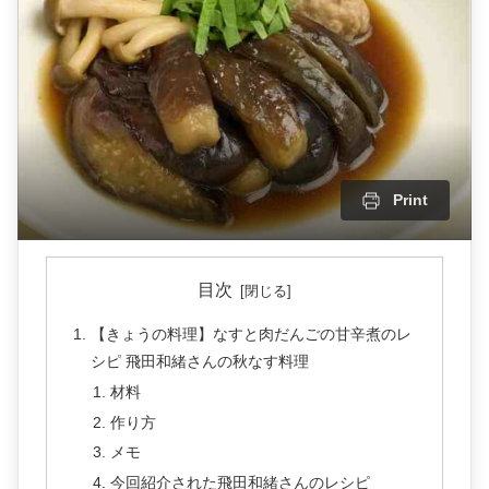
Print
目次
【きょうの料理】なすと肉だんごの甘辛煮のレ
シピ 飛田和緒さんの秋なす料理
材料
作り方
メモ
今回紹介された飛田和緒さんのレシピ