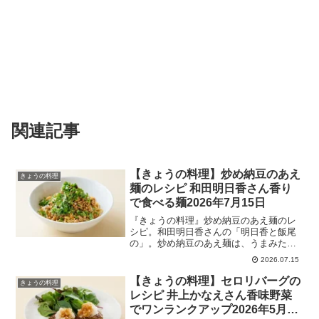
関連記事
【きょうの料理】炒め納豆のあえ
きょうの料理
麺のレシピ 和田明日香さん香り
で食べる麺2026年7月15日
『きょうの料理』炒め納豆のあえ麺のレ
シピ。和田明日香さんの「明日香と飯尾
の」。炒め納豆のあえ麺は、うまみたっ
ぷりの香ばしい納豆そぼろに、香味野菜
2026.07.15
の香りが加わり、奥深い味わいの和え麺
です。香りで食べる麺レシピをテーマ
【きょうの料理】セロリバーグの
きょうの料理
に、香りをたたせるともっとおいしくな
レシピ 井上かなえさん香味野菜
る麺料理を伝授！2026年7月15日
でワンランクアップ2026年5月27