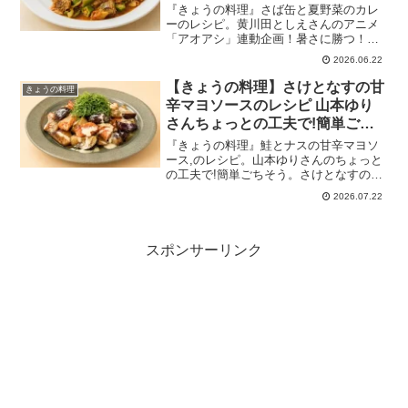
ジ献立2026年6月22日
『きょうの料理』さば缶と夏野菜のカレ
ーのレシピ。黄川田としえさんのアニメ
「アオアシ」連動企画！暑さに勝つ！栄
養チャージ献立。サバ缶と夏野菜のカレ
2026.06.22
ーは、抗酸化物質が豊富な夏野菜に、た
んぱく質源のさば缶を加えた栄養満点の
【きょうの料理】さけとなすの甘
きょうの料理
カレーです。カレールウを使わないの
辛マヨソースのレシピ 山本ゆり
で、スポーツの合間にもおすすめ。2026
さんちょっとの工夫で!簡単ごち
年6月22日放送。
そう2026年7月22日
『きょうの料理』鮭とナスの甘辛マヨソ
ース,のレシピ。山本ゆりさんのちょっと
の工夫で!簡単ごちそう。さけとなすの甘
辛マヨソースは、甘辛だれとレモンのき
2026.07.22
いたマヨソースのWソースで、簡単なの
におしゃれな一品です。切り身の魚がグ
ッと華やかに変身します！2026年7月22
日
スポンサーリンク