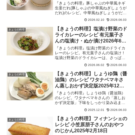
カポカな食卓2026年2月10日
『きょうの料理』豚しゃぶの中華風ネギ
生姜だれ(豚しゃぶの中華風ねぎしょうが
だれ)のレシピ。中華風ねぎしょうがだれ
はネギ6：生姜1の黄金比で作り、さまざ
2026.02.10
2026.06.03
まな料理に使える万能だれ！菊池晋作さ
んねぎ・しょうがでポカポカな食卓。冷
【きょうの料理】塩漬け野菜のド
きょうの料理
えが気になるこの時期にネギと生姜をた
ライカレーのレシピ 有元葉子さ
っぷり使った身も心も温まる中華を伝
んの塩漬け・ぬか漬け2026年6月
授！深川中華Shinオーナーシェフの中華
2日
です。2026年2月10日
『きょうの料理』塩漬け野菜のドライカ
レーのレシピ。有元葉子さんの塩漬け！
塩漬け野菜のドライカレーは、さっぱり
した塩漬け野菜がコクのあるカレーによ
2026.06.02
2026.06.03
く合う一皿。きゅうりの塩漬けの代わり
に玉ねぎやなすの塩漬けを入れたり、刻
【きょうの料理】しょうゆ鶏（醤
きょうの料理
んだトマトやミントなどを加えても！野
油鶏）のレシピ ワタナベマキさ
菜の塩漬けアレンジレシピ。2026年6月2
ん蒸しおかず決定版2025年12月1
日
日
『きょうの料理』しょうゆ鶏（醤油鶏）
のレシピ。ワタナベマキさんの「蒸しお
かず決定版」下味をしっかり染み込ませ
てから蒸すことで、味がしっかりする醤
2025.12.01
2026.06.03
油鶏に！せいろ（蒸籠）で素材のうまみ
を存分に楽しめる“蒸しおかず”を伝授！
【きょうの料理】フィナンシェの
きょうの料理
2025年12月1日
レシピ 小笠原朋子さんのおやつ
のじかん2025年2月18日