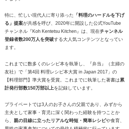
特に、忙しい現代人に寄り添った
「料理のハードルを下げ
る」提案
が共感を呼び、2020年に開設した公式YouTube
チャンネル『Koh Kentetsu Kitchen』は、現在
チャンネル
登録者数200万人を突破
する大人気コンテンツとなってい
ます。
これまでに数多くのレシピ本を執筆し、『弁当』（主婦の
友社）で「第4回 料理レシピ本大賞 in Japan 2017」の
【料理部門】準大賞を受賞。これまでに執筆した著書は
累
計発行部数150万部以上
を記録しています。
プライベートでは3人のお子さんの父親であり、みずから
主夫として家事・育児に深く関わった経験を持つことか
ら、
親の目線に立ったリアルな時短・簡単レシピ
や食育、
男性の家事参加についての発信も積極的に行っています。