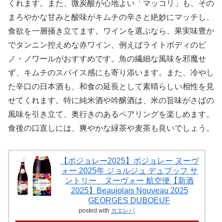
くれます。また、微炭酸が心地よい「マッコリ」も、その
まろやかな甘みと酸味がキムチの辛さと絶妙にマッチし、
食欲を一層掻き立てます。ワインを選ぶなら、果実味豊か
でタンニン控えめな赤ワイン、例えばライトボディのピ
ノ・ノワールがおすすめです。魚の繊細な風味を邪魔せ
ず、キムチのスパイス感にも寄り添います。また、冷やし
た辛口の日本酒も、和食の延長として素晴らしい相性を見
せてくれます。特に純米酒や吟醸酒は、米の旨味がさばの
風味を引き立て、奥行きのあるペアリングを楽しめます。
食後の口直しには、爽やかな緑茶や麦茶も良いでしょう。
【ボジョレー2025】ボジョレー ヌーヴ
ォー 2025年 ジョルジュ デュブッフ サ
ントリー ヌーヴォー 航空便【新酒
2025】Beaujolais Nouveau 2025
GEORGES DUBOEUF
posted with
カエレバ