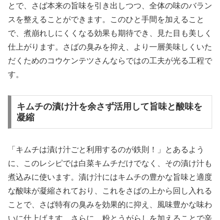
とで、さば本来の旨味を引き出しつつ、全体の味のバラン
スを整えることができます。このひと手間を加えること
で、煮崩れしにくくなる効果も期待でき、見た目も美しく
仕上がります。さばの臭みを抑え、より一層美味しくいた
だくためのコウケンテツさんならではの工夫が光る工程で
す。
キムチの漬け汁を余さず活用して旨味と酸味を
凝縮
「キムチは漬け汁ごと利用するのが鉄則！」とあるよう
に、このレシピでは白菜キムチだけでなく、その漬け汁も
煮込みに使います。漬け汁にはキムチの豊かな旨味と適度
な酸味が凝縮されており、これをさばの上から回し入れる
ことで、さば特有の臭みを効果的に抑え、風味豊かな味わ
いに仕上げます。さらに、粉とうがらしを加えることで辛