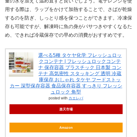
量の水を加えて温め直すと良いでしょう。電子レンジを使
用する際は、ラップをかけて加熱することで、さばが乾燥
するのを防ぎ、しっとり感を保つことができます。冷凍保
存も可能ですが、解凍時に魚の身がパサつきやすくなるた
め、できれば冷蔵保存での早めの消費がおすすめです。
選べる5種 タケヤ化学 フレッシュロッ
クコンテナ | フレッシュロックコンテ
ナ 保存容器 プラスチック 日本製 コン
テナ 高気密性 スタッキング 透明 冷蔵
庫保存 おしゃれ タケヤ フードストッ
カー 深型保存容器 食品保存容器 すっきり フレッシ
ュロック 角型
posted with
カエレバ
楽天市場
Amazon