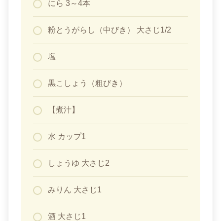
にら 3～4本
粉とうがらし（中びき） 大さじ1/2
塩
黒こしょう（粗びき）
【煮汁】
水 カップ1
しょうゆ 大さじ2
みりん 大さじ1
酒 大さじ1