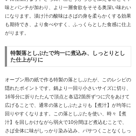
味とパンチが加わり、より一層食欲をそそる奥深い味わい
になります。漬け汁の酸味はさばの身を柔らかくする効果
も期待でき、より食べやすく、ふっくらとした食感に仕上
がります。
特製落としぶたで均一に煮込み、しっとりとし
た仕上がりに
オーブン用の紙で作る特製の落としぶたが、このレシピの
隠れたポイントです。鍋より一回り小さいサイズに切り、
16等分に折りたたんで頂点と各辺2箇所ずつに穴をあけて
広げることで、通常の落としぶたよりも【煮汁】が均等に
回りやすくなります。この落としぶたを使い、時々【煮
汁】を回しかけながら弱火で10分間ほど煮込むことで、
さば全体に味がしっかり染み込み、パサつくことなくしっ