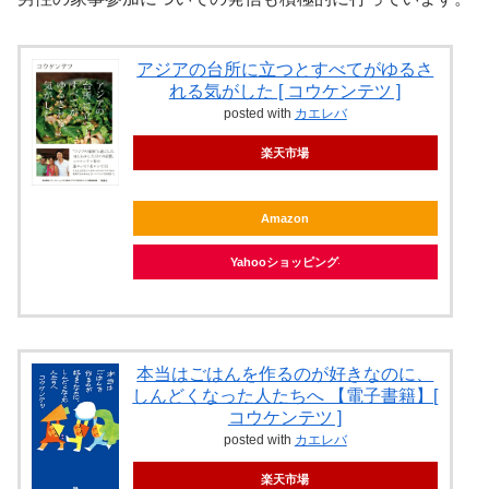
アジアの台所に立つとすべてがゆるさ
れる気がした [ コウケンテツ ]
posted with
カエレバ
楽天市場
Amazon
Yahooショッピング
本当はごはんを作るのが好きなのに、
しんどくなった人たちへ 【電子書籍】[
コウケンテツ ]
posted with
カエレバ
楽天市場