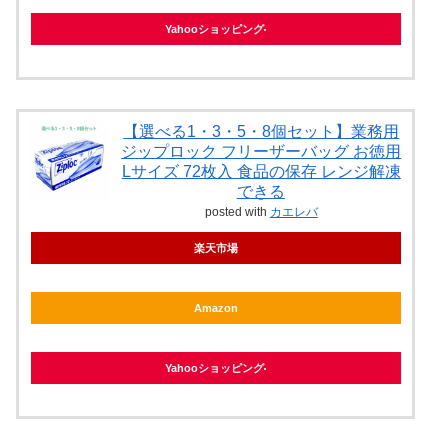
Yahooショッピング
【選べる1・3・5・8個セット】業務用
ジップロック フリーザーバッグ お徳用
Lサイズ 72枚入 食品の保存 レンジ解凍
できる
posted with
カエレバ
楽天市場
Amazon
Yahooショッピング