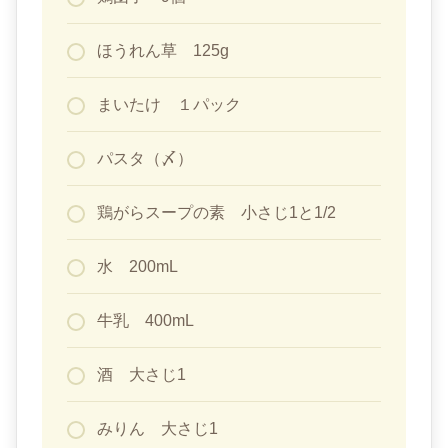
ほうれん草 125g
まいたけ １パック
パスタ（〆）
鶏がらスープの素 小さじ1と1/2
水 200mL
牛乳 400mL
酒 大さじ1
みりん 大さじ1