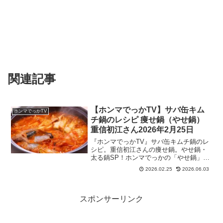
関連記事
【ホンマでっかTV】サバ缶キム
ホンマでっかTV
チ鍋のレシピ 痩せ鍋（やせ鍋）
重信初江さん2026年2月25日
『ホンマでっかTV』サバ缶キムチ鍋のレ
シピ。重信初江さんの痩せ鍋。やせ鍋・
太る鍋SP！ホンマでっかの「やせ鍋」＆
「太る鍋」特集。医師・栄養士が選出し
2026.02.25
2026.06.03
た身体に良いベスト鍋とは？ガッツリ痩
せ鍋・腸活・美肌・高血圧に効果のある
鍋が登場！さんまさん絶賛の＆TEAM・
TAKIさん手作り鍋も！2026年2月25日
スポンサーリンク