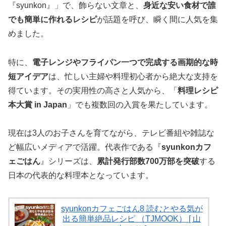
『syunkon』」で、飾らない文章と、
身近な安い食材で誰
でも簡単に作れるレシピ
が話題を呼び、瞬く間に人気を集
めました。
特に、
電子レンジやフライパン一つで完成する画期的な時
短アイデア
は、忙しい主婦や料理初心者から絶大な支持を
得ています。その実用性の高さと人気から、「
料理レシピ
本大賞 in Japan
」でも複数回の入賞を果たしています。
現在は3人のお子さんを育てながら、テレビ番組や雑誌な
ど幅広いメディアで活躍。代表作である『
syunkonカフ
ェごはん
』シリーズは、
累計発行部数700万部を突破
する
日本の代表的な料理本となっています。
syunkonカフェごはん8 読むとやる気が
出る簡単絶品レシピ （TJMOOK） [ 山