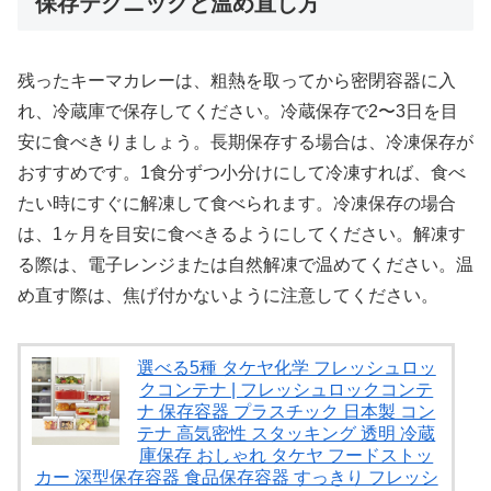
保存テクニックと温め直し方
残ったキーマカレーは、粗熱を取ってから密閉容器に入
れ、冷蔵庫で保存してください。冷蔵保存で2〜3日を目
安に食べきりましょう。長期保存する場合は、冷凍保存が
おすすめです。1食分ずつ小分けにして冷凍すれば、食べ
たい時にすぐに解凍して食べられます。冷凍保存の場合
は、1ヶ月を目安に食べきるようにしてください。解凍す
る際は、電子レンジまたは自然解凍で温めてください。温
め直す際は、焦げ付かないように注意してください。
選べる5種 タケヤ化学 フレッシュロッ
クコンテナ | フレッシュロックコンテ
ナ 保存容器 プラスチック 日本製 コン
テナ 高気密性 スタッキング 透明 冷蔵
庫保存 おしゃれ タケヤ フードストッ
カー 深型保存容器 食品保存容器 すっきり フレッシ