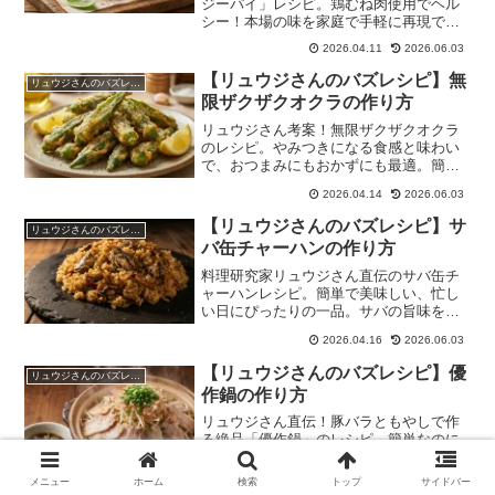
ジーパイ」レシピ。鶏むね肉使用でヘル
シー！本場の味を家庭で手軽に再現でき
ます。
2026.04.11
2026.06.03
【リュウジさんのバズレシピ】無
リュウジさんのバズレシピ
限ザクザクオクラの作り方
リュウジさん考案！無限ザクザクオクラ
のレシピ。やみつきになる食感と味わい
で、おつまみにもおかずにも最適。簡単
調理で、オクラの新しい魅力を発見！
2026.04.14
2026.06.03
【リュウジさんのバズレシピ】サ
リュウジさんのバズレシピ
バ缶チャーハンの作り方
料理研究家リュウジさん直伝のサバ缶チ
ャーハンレシピ。簡単で美味しい、忙し
い日にぴったりの一品。サバの旨味を凝
縮したオリジナルレシピです。
2026.04.16
2026.06.03
【リュウジさんのバズレシピ】優
リュウジさんのバズレシピ
作鍋の作り方
リュウジさん直伝！豚バラともやしで作
る絶品「優作鍋」のレシピ。簡単なのに
本格的な味わいで、ご飯が止まらない！
メニュー
ホーム
検索
トップ
サイドバー
2026.04.07
2026.06.03