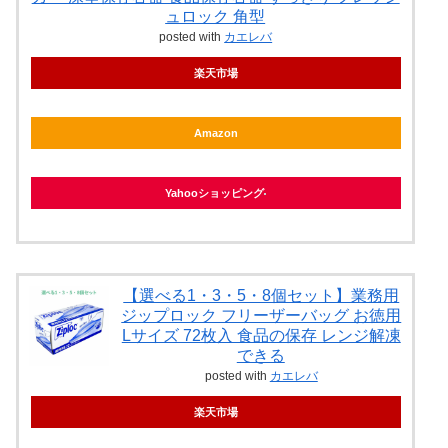
ュロック 角型
posted with
カエレバ
楽天市場
Amazon
Yahooショッピング
【選べる1・3・5・8個セット】業務用
ジップロック フリーザーバッグ お徳用
Lサイズ 72枚入 食品の保存 レンジ解凍
できる
posted with
カエレバ
楽天市場