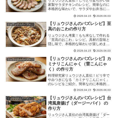
リュウジさん直伝！しっとり柔らかい自
家製サラダチキンのレシピ。簡単なのに
本格的な味わいで、サラダやお弁当に最
適です。
2026.04.15
2026.06.03
【リュウジさんのバズレシピ】至
リュウジさんのバズレシピ
高のおこわの作り方
リュウジさん考案！もち米なしで作れる
「至高のおこわ」レシピ。具材の旨味と
隠し味で、本格的な味わいが楽しめま
す。お弁当にも最適。
2026.04.15
2026.06.03
【リュウジさんのバズレシピ】カ
リュウジさんのバズレシピ
ミナリこんにゃく（雷こんにゃ
く）の作り方
料理研究家リュウジさん直伝！ピリ辛で
やみつきになる「カミナリこんにゃく」
のレシピをご紹介。簡単なのに本格的な
味わいです。
2026.04.15
2026.06.03
【リュウジさんのバズレシピ】台
リュウジさんのバズレシピ
湾風唐揚げ（ダージーパイ） の
作り方
リュウジさん直伝の台湾風唐揚げ「ダー