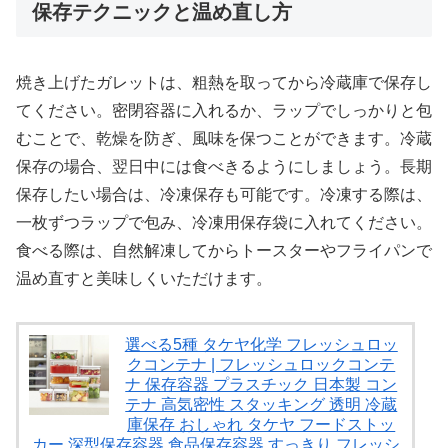
保存テクニックと温め直し方
焼き上げたガレットは、粗熱を取ってから冷蔵庫で保存し
てください。密閉容器に入れるか、ラップでしっかりと包
むことで、乾燥を防ぎ、風味を保つことができます。冷蔵
保存の場合、翌日中には食べきるようにしましょう。長期
保存したい場合は、冷凍保存も可能です。冷凍する際は、
一枚ずつラップで包み、冷凍用保存袋に入れてください。
食べる際は、自然解凍してからトースターやフライパンで
温め直すと美味しくいただけます。
選べる5種 タケヤ化学 フレッシュロッ
クコンテナ | フレッシュロックコンテ
ナ 保存容器 プラスチック 日本製 コン
テナ 高気密性 スタッキング 透明 冷蔵
庫保存 おしゃれ タケヤ フードストッ
カー 深型保存容器 食品保存容器 すっきり フレッシ