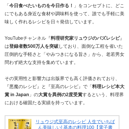
「
今日食べたいものを今日作る！
」をコンセプトに、どこ
にでもある身近な食材や調味料を使って、誰でも手軽に美
味しく作れるレシピを日々発信しています。
YouTubeチャンネル『
料理研究家リュウジのバズレシピ
』
は
登録者数500万人を突破
しており、面倒な工程を省いた
圧倒的な手軽さと「やみつきになる旨さ」から、老若男女
問わず絶大な支持を集めています。
その実用性と影響力は出版界でも高く評価されており、
『悪魔のレシピ』と『至高のレシピ』で「
料理レシピ本大
賞 in Japan
」の
大賞を異例の2度受賞
するという、料理界
における確固たる実績を持っています。
リュウジ式至高のレシピ 人生でいちば
ん美味しい! 基本の料理100【電子書