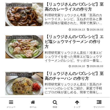
【リュウジさんのバズレシピ】至
リュウジさんのバズレシピ
高のカレーライスの作り方
料理研究家リュウジさん考案「至高のカ
レーライス」レシピ。玉ねぎの甘みと豚
肉の旨味が凝縮された、簡単で奥深い味
わいのカレーをご家庭で。
2026.04.13
2026.06.03
【リュウジさんのバズレシピ】エ
リュウジさんのバズレシピ
ビ塩シュウマイラーメン の作り
方
料理研究家リュウジさん直伝！冷凍エビ
シュウマイを使った簡単エビ塩シュウマ
イラーメンのレシピ。サッポロ一番塩ラ
ーメンをアレンジ。
2026.04.10
2026.06.03
【リュウジさんのバズレシピ】至
リュウジさんのバズレシピ
高のチャーハン の作り方
料理研究家リュウジさん直伝！至高のチ
ャーハンのレシピをご紹介。家庭で手軽
にプロの味が楽しめる、簡単で美味しい
チャーハンです。
2026.04.13
2026.06.03
【リュウジさんのバズレシピ】長
リュウジさんのバズレシピ
メニュー
ホーム
検索
トップ
サイドバー