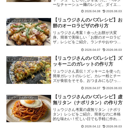
ーなチャーシュー麺のレシピ。ダイエッ
ト中でも罪悪感なく楽しめる一杯です。
2026.04.08
2026.06.03
【リュウジさんのバズレシピ】お
リュウジさんのバズレシピ
餅のオーロラピザの作り方
リュウジさん考案！余ったお餅が大変
身。簡単で美味しい「お餅のオーロラピ
ザ」レシピをご紹介。ランチやおやつに
最適です。
2026.04.07
2026.06.03
【リュウジさんのバズレシピ】ズ
リュウジさんのバズレシピ
ッキーニのガレットの作り方
リュウジさん直伝！ズッキーニを使った
簡単ガレットのレシピ。カレー粉とチー
ズが食欲をそそる、おつまみにもぴった
りの一品です。
2026.04.07
2026.06.03
【リュウジさんのバズレシピ】虚
リュウジさんのバズレシピ
無リタン（ナポリタン）の作り方
リュウジさん考案の虚無リタン（ナポリ
タン）レシピをご紹介。簡単なのに本格
的な味わい！忙しい日でも手軽に作れる
絶品パスタです。
2026.04.12
2026.06.03