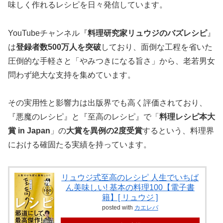
味しく作れるレシピを日々発信しています。
YouTubeチャンネル『
料理研究家リュウジのバズレシピ
』
は
登録者数500万人を突破
しており、面倒な工程を省いた
圧倒的な手軽さと「やみつきになる旨さ」から、老若男女
問わず絶大な支持を集めています。
その実用性と影響力は出版界でも高く評価されており、
『悪魔のレシピ』と『至高のレシピ』で「
料理レシピ本大
賞 in Japan
」の
大賞を異例の2度受賞
するという、料理界
における確固たる実績を持っています。
リュウジ式至高のレシピ 人生でいちば
ん美味しい! 基本の料理100【電子書
籍】[ リュウジ ]
posted with
カエレバ