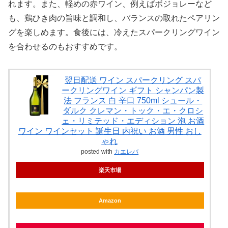
れます。また、軽めの赤ワイン、例えばボジョレーなど
も、鶏ひき肉の旨味と調和し、バランスの取れたペアリン
グを楽しめます。食後には、冷えたスパークリングワイン
を合わせるのもおすすめです。
翌日配送 ワイン スパークリング スパ
ークリングワイン ギフト シャンパン製
法 フランス 白 辛口 750ml シュール・
ダルク クレマン・トック・エ・クロシ
ェ・リミテッド・エディション 泡 お酒
ワイン ワインセット 誕生日 内祝い お酒 男性 おし
ゃれ
posted with
カエレバ
楽天市場
Amazon