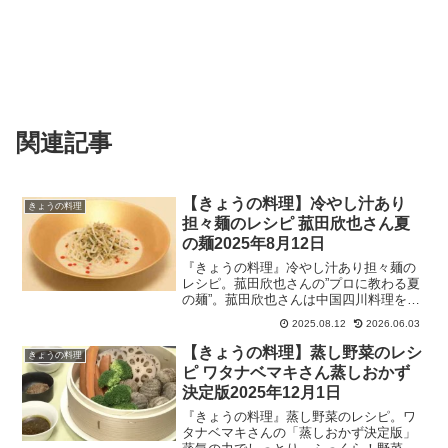
関連記事
【きょうの料理】冷やし汁あり
きょうの料理
担々麺のレシピ 菰田欣也さん夏
の麺2025年8月12日
『きょうの料理』冷やし汁あり担々麺の
レシピ。菰田欣也さんの”プロに教わる夏
の麺”。菰田欣也さんは中国四川料理を提
供する完全御予約制のレストラン「4000
2025.08.12
2026.06.03
Chinese restaurant」オーナーシェフで
す。2025年8月12日放送。
【きょうの料理】蒸し野菜のレシ
きょうの料理
ピ ワタナベマキさん蒸しおかず
決定版2025年12月1日
『きょうの料理』蒸し野菜のレシピ。ワ
タナベマキさんの「蒸しおかず決定版」