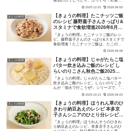
蒸気の力でしっとり、ふっくら！野菜の
美味しさがぐんと増す！すりごまみそ・
2025.12.01
2026.06.03
アンチョビオリーブ・黒酢しょうがじょ
うゆ（黒酢生姜醤油）3つのタレにつけ
【きょうの料理】たこナッツご飯
きょうの料理
て。2025年12月1日
のレシピ 藤野嘉子さんさっぱり&
スタミナで食欲増進2026年6月8
日
『きょうの料理』たこナッツご飯のレシ
ピ。藤野嘉子さんのさっぱり&スタミナで
食欲増進！たこナッツご飯は、たこのだ
し、ナッツの風味・食感、香味野菜のセ
2026.06.08
ロリの香りが口の中に広がる、絶妙な組
み合わせの滋養たっぷり炊き込みご飯で
【きょうの料理】じゃがたらこ塩
きょうの料理
す。夏バテ知らずの藤野さんが、この時
バター炊き込みご飯のレシピ し
季いつも食べている夏バテ予防料理。
らいのりこさん秋色ご飯2025年
2026年6月8日
10月21日
『きょうの料理』じゃがたらこ塩バター
炊き込みご飯のレシピ。しらいのりこさ
んが「強火で行こうぜ!」シリーズで、”混
ぜて炊いて秋色ご飯”と題して、混ぜご
2025.10.21
2026.06.03
飯、炊き込みご飯のレシピを披露！バタ
ー香る優しい味わいの炊き込みご飯。
【きょうの料理】ほうれん草のひ
きょうの料理
2025年10月21日
きわり納豆あえのレシピ 本多京
子さんシニアのひとり分レシピ
2026年4月6日
『きょうの料理』ほうれんそうのひきわ
り納豆あえのレシピ。本多京子さんのひ