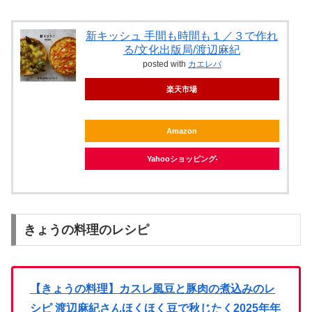
新キッシュ 手間も時間も１／３で作れ
る/文化出版局/渡辺麻紀
posted with
カエレバ
楽天市場
Amazon
Yahooショッピング
きょうの料理のレシピ
【きょうの料理】カスレ風豆と豚肉の煮込みのレ
シピ 渡辺麻紀さんほくほく豆で秋じたく2025年年