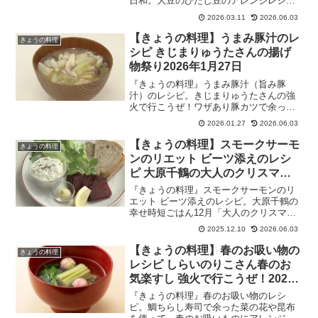
日和。大豆のひたし豆のアレンジレシ
ピ、鶏肉のチャーハン！調味料をトロッ
2026.03.11
2026.06.03
とするまで煮詰めてから加えると、ごは
んがベチャッとせず、本格的な味に！栗
【きょうの料理】うまみ豚汁のレ
きょうの料理
原はるみさんが第二の故郷というと言う
シピ きじまりゅうたさんの揚げ
福島県の鮫川村を訪ね、特産の大豆や大
物祭り2026年1月27日
豆製品を使ったレシピを披露！2026年3月
11日
『きょうの料理』うまみ豚汁（旨み豚
汁）のレシピ。きじまりゅうたさんの強
火で行こうぜ！ワザあり豚カツで余った
少量の豚肉でも、うまみ十分なので、野
2026.01.27
2026.06.03
菜の味を格上げしてくれる豚汁です。サ
クジュワ気分もアガる揚げ物祭り！2026
【きょうの料理】スモークサーモ
きょうの料理
年1月27日
ンのリエット ビーツ添えのレシ
ピ 大原千鶴の大人のクリスマス
2025年12月10日
『きょうの料理』スモークサーモンのリ
エット ビーツ添えのレシピ。大原千鶴の
幸せ時短ごはん12月「大人のクリスマ
ス」。スモークサーモンとクリームチー
2025.12.10
2026.06.03
ズにディルと粒マスタードのアクセント
を加えたリエットと色鮮やかなビーツ！
【きょうの料理】春のお吸い物の
きょうの料理
2025年12月10日
レシピ しらいのりこさん春のお
気楽すし 強火で行こうぜ！2026
年3月24日
『きょうの料理』春のお吸い物のレシ
ピ。鯛ちらし寿司で余った菜の花や昆布