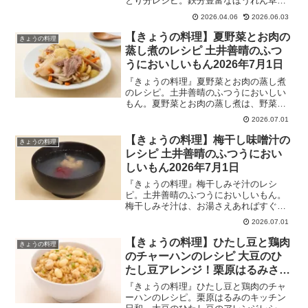
とり分レシピ。鉄分豊富なほうれん草に
ビタミンKやミネラルが補えるひきわり納
2026.04.06
2026.06.03
豆をあえて。納豆のネバネバがほうれん
草を包んでまろやかな副菜に。そのまま
【きょうの料理】夏野菜とお肉の
きょうの料理
でもご飯にかけても美味しい！「きょう
蒸し煮のレシピ 土井善晴のふつ
の健康」連動企画私のおいしい処方せん
うにおいしいもん2026年7月1日
2026年4月6日
『きょうの料理』夏野菜とお肉の蒸し煮
のレシピ。土井善晴のふつうにおいしい
もん。夏野菜とお肉の蒸し煮は、野菜と
肉に少量の水分を加え、豊かな蒸気で弱
2026.07.01
火にしっとりと火を通し、食材の旨味を
最大限に引き出したフライパン蒸しで
【きょうの料理】梅干し味噌汁の
きょうの料理
す。じっくり蒸し煮にすることで、煮く
レシピ 土井善晴のふつうにおい
ずれの失敗もないええとこだらけの手軽
しいもん2026年7月1日
な調理法！2026年7月1日
『きょうの料理』梅干しみそ汁のレシ
ピ。土井善晴のふつうにおいしいもん。
梅干しみそ汁は、お湯さえあればすぐに
つくれる汁物で、塩分も取れるので熱中
2026.07.01
症対策にもおすすめの一杯！季節を感じ
てホッとする味を紹介するシリーズで、
【きょうの料理】ひたし豆と鶏肉
きょうの料理
食材の持ち味を引き出す「蒸し煮と」、
のチャーハンのレシピ 大豆のひ
手作りマヨネーズ、梅干しみそ汁のレシ
たし豆アレンジ！栗原はるみさん
ピ3品伝授！2026年7月1日
2026年3月11日
『きょうの料理』ひたし豆と鶏肉のチャ
ーハンのレシピ。栗原はるみのキッチン