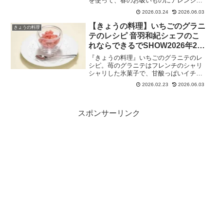
を使って、春のお吸いものにアレンジ！
菜の花を茹でて風味が出たゆで汁、鯛の
2026.03.24
2026.06.03
旨味が移った昆布で滋味深い味わいに！
しらいのりこさんの「強火で行こう
【きょうの料理】いちごのグラニ
きょうの料理
ぜ！」春のお気楽すし。2026年3月24日
テのレシピ 音羽和紀シェフのこ
れならできるでSHOW2026年2月
23日
『きょうの料理』いちごのグラニテのレ
シピ。苺のグラニテはフレンチのシャリ
シャリした氷菓子で、甘酸っぱいイチゴ
とザラザラとした粒感のある氷でカレー
2026.02.23
2026.06.03
を食べたあとにサッパリと食べられるデ
ザートに！栃木県宇都宮市のフレンチ店
「オトワレストラン」オーナーシェフの
音羽和紀さんの「おやじシェフのこれな
スポンサーリンク
らできるでSHOW」2026年2月23日