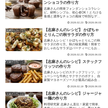
ンショコラの作り方
志麻さんの簡単フォンダンショコラレシ
ピ。材料シンプル、初心者OK！とろける
食感と濃厚なチョコの風味で特別なデザ
ートを。
2026.02.23
2026.06.03
【志麻さんのレシピ】 かぼちゃ
志麻さんのレシピ
とりんごの秋サラダの作り方
志麻さんレシピ！かぼちゃとりんごの秋
サラダの作り方。秋の味覚満載！簡単で
おしゃれなサラダはパーティーにもおす
すめ。
2026.02.25
2026.06.03
【志麻さんのレシピ】ステックフ
志麻さんのレシピ
リッツの作り方
志麻さんレシピのステックフリッツ。ジ
ューシーな牛肉とサクサクのポテト、自
家製マヨネーズソースが最高の組み合わ
せ！家庭で手軽に本格フレンチ。
2026.02.19
2026.06.03
【志麻さんのレシピ】ジャージャ
志麻さんのレシピ
ー麺の作り方
料理研究家 志麻さん直伝！家庭で簡単、