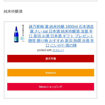
純米吟醸酒
越乃寒梅 灑 純米吟醸 1800ml 石本酒造
灑 さい sai 日本酒 純米吟醸酒 淡麗 辛
口 新潟 お酒 日本酒 ギフト プレゼント
贈答 贈り物 おすすめ 新潟 熱燗 冷酒 辛
口 にいがた酒の陣
posted with
カエレバ
楽天市場
Amazon
Yahooショッピング