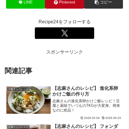
LINE
Pinterest
コピー
Recipe24をフォローする
スポンサーリンク
関連記事
【志麻さんのレシピ】 進化系卵
志麻さんのレシピ
かけご飯の作り方
志麻さんの進化系卵かけご飯レシピ！豆
腐と薬味でいつものTKGが大変身。簡単
なのに絶品！
2026.03.04
2026.06.03
【志麻さんのレシピ】 フォンダ
志麻さんのレシピ