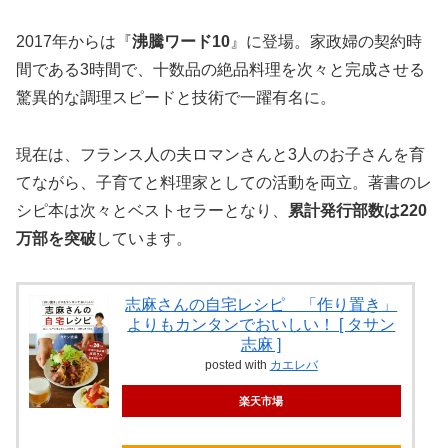
2017年からは『
沸騰ワード10
』に登場。家政婦の契約時
間である3時間で、十数品の絶品料理を次々と完成させる
驚異的な調理スピードと技術で一躍有名に。
現在は、フランス人の夫ロマンさんと3人のお子さんを育
てながら、子育てと料理家としての活動を両立。著書のレ
シピ本は次々とベストセラーとなり、
累計発行部数は220
万部を突破
しています。
志麻さんの自宅レシピ 「作り置き」
よりもカンタンでおいしい！ [ タサン
志麻 ]
posted with
カエレバ
楽天市場