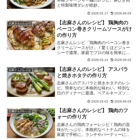
本格ジャージャー麺のレシピ。豚ひき肉
と特製味噌ダレが絶妙。
2026.02.17
2026.06.03
【志麻さんのレシピ】 鶏胸肉の
志麻さんのレシピ
ベーコン巻きクリームソースがけ
の作り方
志麻さんレシピ「鶏胸肉のベーコン巻き
クリームソースがけ」！驚くほどジュー
シーで濃厚。家庭でプロの味を簡単に再
現。パーティーにも最適！
2026.03.14
2026.06.03
【志麻さんのレシピ】 アスパラ
志麻さんのレシピ
と焼きホタテの作り方
志麻さんのアスパラと焼きホタテのレシ
ピ。簡単なのに本格的な味わい。特別な
日のディナーに最適。ベアルネーズソー
スでさらに美味しく。
2026.03.02
2026.06.03
【志麻さんのレシピ】 鶏肉のフ
志麻さんのレシピ
ォーの作り方
志麻さんの鶏肉フォーレシピ！鶏肉の旨
味がたっぷり。本格的なベトナムの味を
家庭で手軽に。ランチやパーティーに最
適！