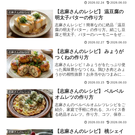
2026.02.24
2026.06.03
【志麻さんのレシピ】 温豆腐の
志麻さんのレシピ
明太子バターの作り方
志麻さんレシピ！簡単なのに絶品「温豆
腐の明太子バター」の作り方。絹ごし豆
腐と明太子、バターのハーモニーをぜひ
お試しください。
2026.02.27
2026.06.03
【志麻さんのレシピ】 みょうが
志麻さんのレシピ
つくねの作り方
志麻さんレシピ！みょうがをたっぷり使
った風味豊かなつくね。鶏ひき肉とみょ
うがの相性抜群！お弁当やおつまみに最
適な簡単レシピ。
2026.03.15
2026.06.03
【志麻さんのレシピ】 ベルベル
志麻さんのレシピ
オムレツの作り方
志麻さんのベルベルオムレツレシピをご
紹介。家庭で手軽に作れる、スパイス香
る絶品オムレツ。作り方、コツ、保存方
法も詳しく解説。
2026.03.03
2026.06.03
【志麻さんのレシピ】 桃シェイ
志麻さんのレシピ