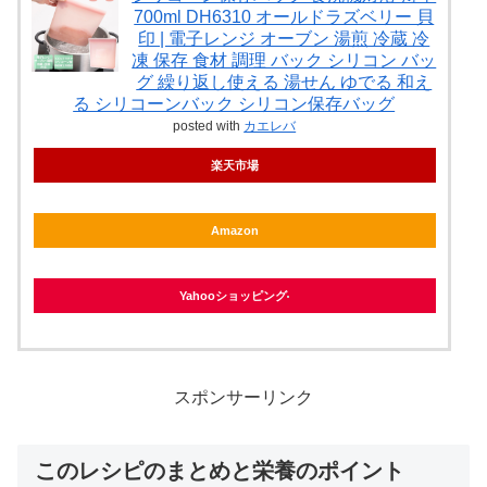
700ml DH6310 オールドラズベリー 貝
印 | 電子レンジ オーブン 湯煎 冷蔵 冷
凍 保存 食材 調理 バック シリコン バッ
グ 繰り返し使える 湯せん ゆでる 和え
る シリコーンバック シリコン保存バッグ
posted with
カエレバ
楽天市場
Amazon
Yahooショッピング
スポンサーリンク
このレシピのまとめと栄養のポイント