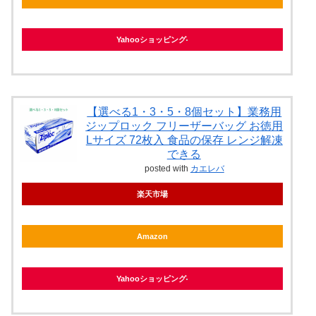
Yahooショッピング
【選べる1・3・5・8個セット】業務用
ジップロック フリーザーバッグ お徳用
Lサイズ 72枚入 食品の保存 レンジ解凍
できる
posted with
カエレバ
楽天市場
Amazon
Yahooショッピング