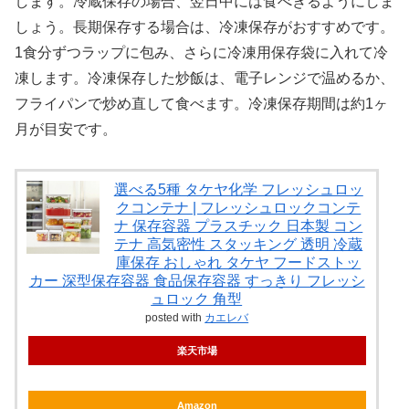
します。冷蔵保存の場合、翌日中には食べきるようにしま
しょう。長期保存する場合は、冷凍保存がおすすめです。
1食分ずつラップに包み、さらに冷凍用保存袋に入れて冷
凍します。冷凍保存した炒飯は、電子レンジで温めるか、
フライパンで炒め直して食べます。冷凍保存期間は約1ヶ
月が目安です。
選べる5種 タケヤ化学 フレッシュロッ
クコンテナ | フレッシュロックコンテ
ナ 保存容器 プラスチック 日本製 コン
テナ 高気密性 スタッキング 透明 冷蔵
庫保存 おしゃれ タケヤ フードストッ
カー 深型保存容器 食品保存容器 すっきり フレッシ
ュロック 角型
posted with
カエレバ
楽天市場
Amazon