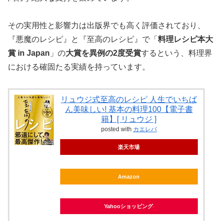
その実用性と影響力は出版界でも高く評価されており、
『悪魔のレシピ』と『至高のレシピ』で「
料理レシピ本大
賞 in Japan
」の
大賞を異例の2度受賞
するという、料理界
における確固たる実績を持っています。
リュウジ式至高のレシピ 人生でいちば
ん美味しい! 基本の料理100【電子書
籍】[ リュウジ ]
posted with
カエレバ
楽天市場
Amazon
Yahooショッピング