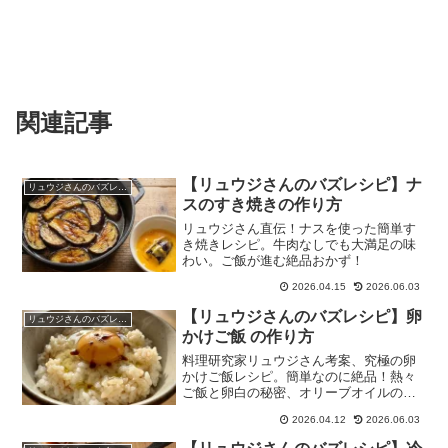
関連記事
【リュウジさんのバズレシピ】ナ
リュウジさんのバズレシピ
スのすき焼きの作り方
リュウジさん直伝！ナスを使った簡単す
き焼きレシピ。牛肉なしでも大満足の味
わい。ご飯が進む絶品おかず！
2026.04.15
2026.06.03
【リュウジさんのバズレシピ】卵
リュウジさんのバズレシピ
かけご飯 の作り方
料理研究家リュウジさん考案、究極の卵
かけご飯レシピ。簡単なのに絶品！熱々
ご飯と卵白の秘密、オリーブオイルの風
味で、いつもの卵かけご飯が劇的に変わ
2026.04.12
2026.06.03
ります。