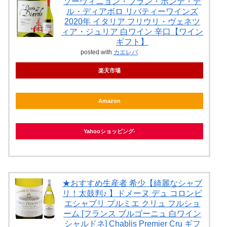
ソーヴィニョン・ブラン・ポンテ・デ
ル・ディアボロ リバティーワインズ
2020年 イタリア フリウリ・ヴェネツ
ィア・ジュリア 白ワイン 辛口【ワイン
ギフト】
posted with
カエレバ
楽天市場
Amazon
Yahooショッピング
★おすすめ生産者 希少【綺麗なシャブ
リ！太鼓判♪ 】ドメーヌ デュ コロンビ
エシャブリ プルミエ クリュ フルショ
ーム [フランス ブルゴーニュ 白ワイン
シャルドネ] Chablis Premier Cru ギフ