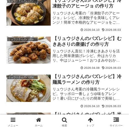
【リュウジさんのバズレシピ】冷
リュウジさんのバズレシピ
凍餃子のアヒージョ の作り方
リュウジさん考案の「冷凍餃子のアヒー
ジョ」レシピ。冷凍餃子を美味しくアレ
ンジ！簡単で本格的なアヒージョをご自
宅で。
2026.04.10
2026.06.03
【リュウジさんのバズレシピ】む
リュウジさんのバズレシピ
きあさりの唐揚げ の作り方
リュウジさん直伝！冷凍むきあさりを活
用した簡単唐揚げレシピ。外はカリカ
リ、中はジューシー！おつまみやおかず
に最適。
2026.04.08
2026.06.03
【リュウジさんのバズレシピ】冷
リュウジさんのバズレシピ
麺風ラーメン の作り方
リュウジさん考案の冷麺風ラーメンレシ
ピ。サッポロ一番しょうゆ味をアレン
ジ！暑い日にぴったりの簡単で美味しい
冷麺風ラーメンをお試しください。
2026.04.10
2026.06.03
【リュウジさんのバズレシピ】半
リュウジさんのバズレシピ
熟餅カルボナーラ の作り方
メニュー
ホーム
検索
トップ
サイドバー
料理研究家リュウジさん考案！レンジで