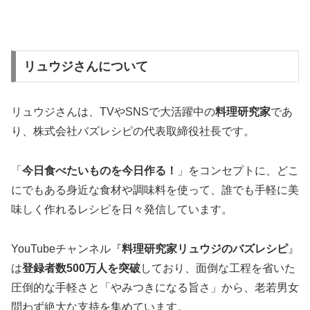
リュウジさんについて
リュウジさんは、TVやSNSで大活躍中の
料理研究家
であ
り、株式会社バズレシピの代表取締役社長です。
「
今日食べたいものを今日作る！
」をコンセプトに、どこ
にでもある身近な食材や調味料を使って、誰でも手軽に美
味しく作れるレシピを日々発信しています。
YouTubeチャンネル『
料理研究家リュウジのバズレシピ
』
は
登録者数500万人を突破
しており、面倒な工程を省いた
圧倒的な手軽さと「やみつきになる旨さ」から、老若男女
問わず絶大な支持を集めています。