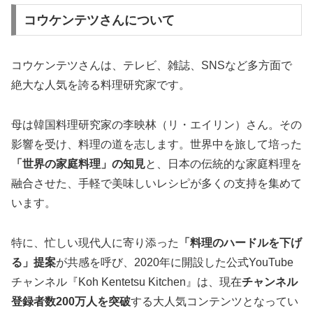
コウケンテツさんについて
コウケンテツさんは、テレビ、雑誌、SNSなど多方面で
絶大な人気を誇る料理研究家です。
母は韓国料理研究家の李映林（リ・エイリン）さん。その
影響を受け、料理の道を志します。世界中を旅して培った
「世界の家庭料理」の知見
と、日本の伝統的な家庭料理を
融合させた、手軽で美味しいレシピが多くの支持を集めて
います。
特に、忙しい現代人に寄り添った
「料理のハードルを下げ
る」提案
が共感を呼び、2020年に開設した公式YouTube
チャンネル『Koh Kentetsu Kitchen』は、現在
チャンネル
登録者数200万人を突破
する大人気コンテンツとなってい