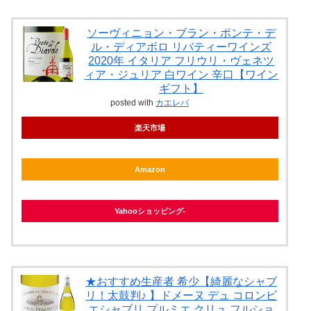
ソーヴィニョン・ブラン・ポンテ・デ
ル・ディアボロ リバティーワインズ
2020年 イタリア フリウリ・ヴェネツ
ィア・ジュリア 白ワイン 辛口【ワイン
ギフト】
posted with
カエレバ
楽天市場
Amazon
Yahooショッピング
★おすすめ生産者 希少【綺麗なシャブ
リ！太鼓判♪ 】ドメーヌ デュ コロンビ
エシャブリ プルミエ クリュ フルショ