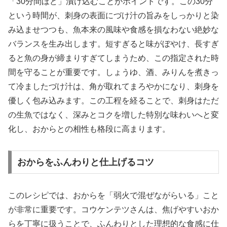
「30分間ほど」漬け込むことがポイントです。この30分
という時間が、刺身の表面にづけ汁の旨みをしっかりと染
み込ませつつも、魚本来の風味や食感を損なわない絶妙な
バランスを生み出します。短すぎると味がぼやけ、長すぎ
ると魚の身が締まりすぎてしまうため、この指定された時
間を守ることが重要です。しょうゆ、酒、みりんを煮きっ
て冷ましたづけ汁は、角が取れてまろやかになり、刺身を
優しく包み込みます。この工程を経ることで、刺身はただ
の生魚ではなく、深みとコクを増した特別な味わいへと変
化し、おからとの相性も格段に高まります。
おからをふんわりと仕上げるコツ
このレシピでは、おからを「弱火で混ぜながらいる」こと
が非常に重要です。コウケンテツさんは、焦げやすいおか
らを丁寧に扱うことで、ふんわりとした理想的な食感に仕