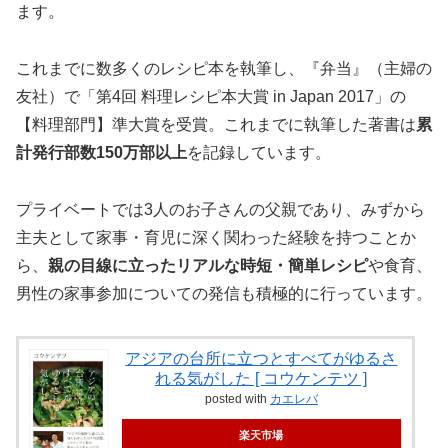
ます。
これまでに数多くのレシピ本を執筆し、『弁当』（主婦の
友社）で「第4回 料理レシピ本大賞 in Japan 2017」の
【料理部門】準大賞を受賞。これまでに執筆した著書は
累
計発行部数150万部以上
を記録しています。
プライベートでは3人のお子さんの父親であり、みずから
主夫として家事・育児に深く関わった経験を持つことか
ら、
親の目線に立ったリアルな時短・簡単レシピ
や食育、
男性の家事参加についての発信も積極的に行っています。
アジアの台所に立つとすべてがゆるさ
れる気がした [ コウケンテツ ]
posted with
カエレバ
楽天市場