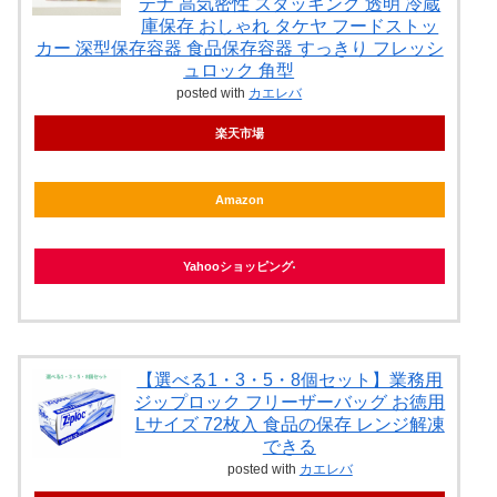
テナ 高気密性 スタッキング 透明 冷蔵
庫保存 おしゃれ タケヤ フードストッ
カー 深型保存容器 食品保存容器 すっきり フレッシ
ュロック 角型
posted with
カエレバ
楽天市場
Amazon
Yahooショッピング
【選べる1・3・5・8個セット】業務用
ジップロック フリーザーバッグ お徳用
Lサイズ 72枚入 食品の保存 レンジ解凍
できる
posted with
カエレバ