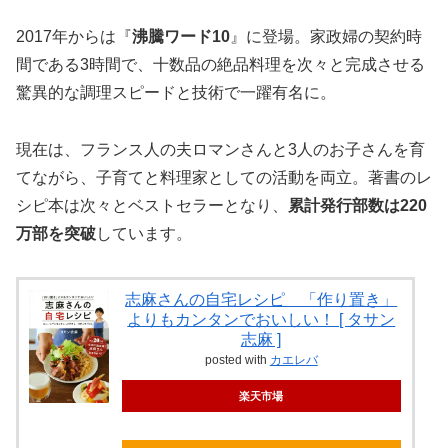
2017年からは『
沸騰ワード10
』に登場。家政婦の契約時
間である3時間で、十数品の絶品料理を次々と完成させる
驚異的な調理スピードと技術で一躍有名に。
現在は、フランス人の夫ロマンさんと3人のお子さんを育
てながら、子育てと料理家としての活動を両立。著書のレ
シピ本は次々とベストセラーとなり、
累計発行部数は220
万部を突破
しています。
志麻さんの自宅レシピ 「作り置き」
よりもカンタンでおいしい！ [ タサン
志麻 ]
posted with
カエレバ
楽天市場