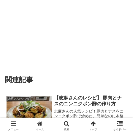
関連記事
【志麻さんのレシピ】 豚肉とナ
志麻さんのレシピ
スのニンニクポン酢の作り方
志麻さんの人気レシピ！豚肉とナスをニ
ンニクポン酢で炒めた、簡単なのに本格
的な味わいの一品。ご飯が進むこと間違
いなし！
2026.03.15
2026.06.03
メニュー
ホーム
検索
トップ
サイドバー