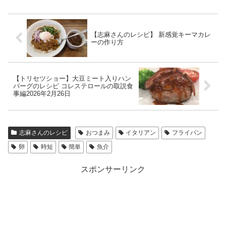
【志麻さんのレシピ】 新感覚キーマカレ
ーの作り方
【トリセツショー】大豆ミート入りハン
バーグのレシピ コレステロールの取説食
事編2026年2月26日
志麻さんのレシピ
おつまみ
イタリアン
フライパン
卵
時短
簡単
魚介
スポンサーリンク