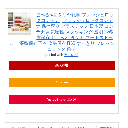
選べる5種 タケヤ化学 フレッシュロッ
クコンテナ | フレッシュロックコンテ
ナ 保存容器 プラスチック 日本製 コン
テナ 高気密性 スタッキング 透明 冷蔵
庫保存 おしゃれ タケヤ フードストッ
カー 深型保存容器 食品保存容器 すっきり フレッシ
ュロック 角型
posted with
カエレバ
楽天市場
Amazon
Yahooショッピング