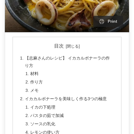
Print
目次
【志麻さんのレシピ】 イカカルボナーラの作
り方
材料
作り方
メモ
イカカルボナーラを美味しく作る3つの極意
イカの下処理
パスタの茹で加減
ソースの乳化
レモンの使い方